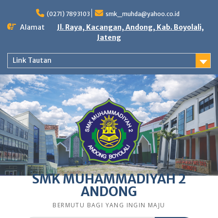
Skip
to
(0271) 7893103
smk_muhda@yahoo.co.id
content
Alamat
Jl. Raya, Kacangan, Andong, Kab. Boyolali,
Jateng
Link Tautan
SMK MUHAMMADIYAH 2
ANDONG
BERMUTU BAGI YANG INGIN MAJU