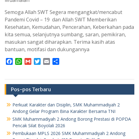
Semoga Allah SWT Segera mengangkat/mencabut
Pandemi Covid – 19 dan Allah SWT Memberikan
Kesehatan, Kemudahan, Pencerahan, Keberkahan pada
kita semua, selanjutnya sumbang, saran, pemikiran,
masukan sangat diharapkan. Terima kasih atas
bantuan, motifasi dan dukungannya
F
W
G
T
E
S
a
h
m
w
m
h
c
a
a
i
a
a
e
t
i
t
i
r
b
s
l
t
l
e
Pos-pos Terbaru
o
A
e
o
p
r
Perkuat Karakter dan Disiplin, SMK Muhammadiyah 2
k
p
Andong Gelar Program Bina Karakter Bersama TNI
SMK Muhammadiyah 2 Andong Borong Prestasi di POPDA
Pencak Silat Boyolali 2026
Pembukaan MPLS 2026 SMK Muhammadiyah 2 Andong