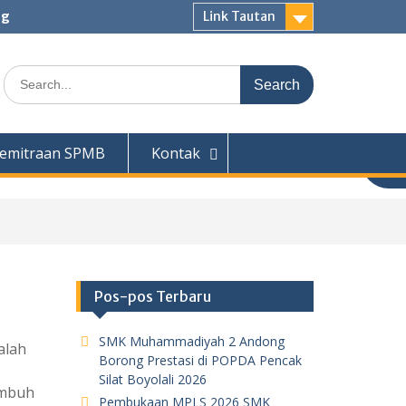
ng
Link Tautan
Search
for:
emitraan SPMB
Kontak
Pos-pos Terbaru
SMK Muhammadiyah 2 Andong
alah
Borong Prestasi di POPDA Pencak
Silat Boyolali 2026
umbuh
Pembukaan MPLS 2026 SMK