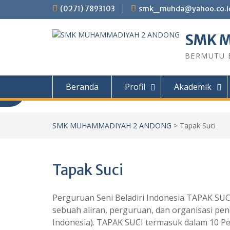
Skip
(0271) 7893103
smk_muhda@yahoo.co.i
to
content
SMK 
BERMUTU B
Beranda
Profil
Akademik
Informasi PPDB
SMK MUHAMMADIYAH 2 ANDONG
>
Tapak Suci
Informasi PPDB SMK Muhammadiyah 2
Tahun ajaran 2026/2027 PROGRAM STU
Tapak Suci
Kendaraan Ringan (TKR) Teknik Sepeda 
Teknik Permesinan (TP) Teknik Kompute
(TKJ) Desain Komunikasi Visual (DKV) PIL
Perguruan Seni Beladiri Indonesia TAPAK S
sebuah aliran, perguruan, dan organisasi pen
Indonesia). TAPAK SUCI termasuk dalam 10 P