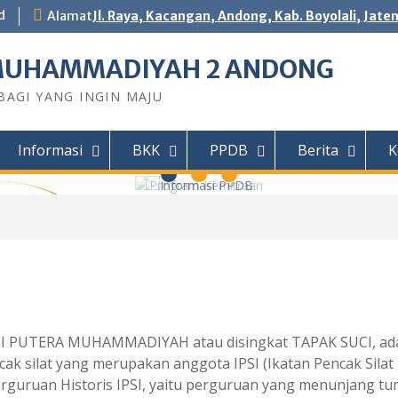
d
Alamat
Jl. Raya, Kacangan, Andong, Kab. Boyolali, Jate
MUHAMMADIYAH 2 ANDONG
AGI YANG INGIN MAJU
Informasi
BKK
PPDB
Berita
K
 Andong
DY Teknik
Motor (TSM)
r Jaingan
IHAN...
UCI PUTERA MUHAMMADIYAH atau disingkat TAPAK SUCI, ad
cak silat yang merupakan anggota IPSI (Ikatan Pencak Silat
erguruan Historis IPSI, yaitu perguruan yang menunjang t