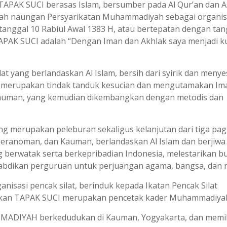
TAPAK SUCI berasas Islam, bersumber pada Al Qur’an dan A
wah naungan Persyarikatan Muhammadiyah sebagai organis
tanggal 10 Rabiul Awal 1383 H, atau bertepatan dengan tan
 TAPAK SUCI adalah “Dengan Iman dan Akhlak saya menjadi k
at yang berlandaskan Al Islam, bersih dari syirik dan menye
g merupakan tindak tanduk kesucian dan mengutamakan Im
-Kauman, yang kemudian dikembangkan dengan metodis dan
g merupakan peleburan sekaligus kelanjutan dari tiga pa
Seranoman, dan Kauman, berlandaskan Al Islam dan berjiwa
 berwatak serta berkepribadian Indonesia, melestarikan b
abdikan perguruan untuk perjuangan agama, bangsa, dan 
nisasi pencak silat, berinduk kepada Ikatan Pencak Silat
rakan TAPAK SUCI merupakan pencetak kader Muhammadiya
DIYAH berkedudukan di Kauman, Yogyakarta, dan memil