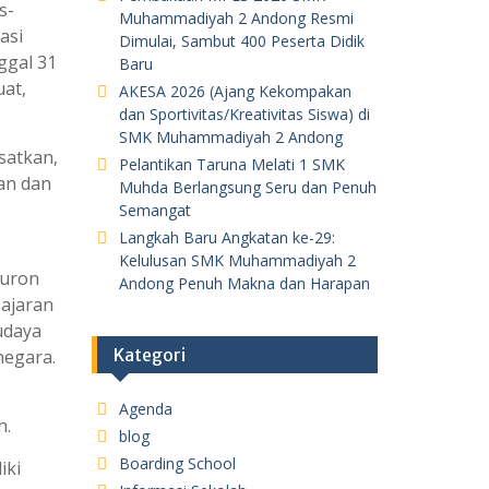
s-
Muhammadiyah 2 Andong Resmi
asi
Dimulai, Sambut 400 Peserta Didik
ggal 31
Baru
uat,
AKESA 2026 (Ajang Kekompakan
dan Sportivitas/Kreativitas Siswa) di
SMK Muhammadiyah 2 Andong
satkan,
Pelantikan Taruna Melati 1 SMK
an dan
Muhda Berlangsung Seru dan Penuh
Semangat
Langkah Baru Angkatan ke-29:
Kelulusan SMK Muhammadiyah 2
guron
Andong Penuh Makna dan Harapan
 ajaran
udaya
Kategori
negara.
Agenda
h.
blog
Boarding School
iki