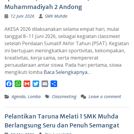
Muhammadiyah 2 Andong
12 Juni 2026
SMK Muhda
AKESA 2026 dilaksanakan selama empat hari, mulai
tanggal 8–11 Juni 2026, sebagai kegiatan classmeet
setelah Penilaian Sumatif Akhir Tahun (PSAT). Kegiatan
ini bertujuan meningkatkan sportivitas, kekompakan,
kreativitas, kerja sama, serta mempererat
persaudaraan antar siswa. Pada hari pertama, siswa
mengikuti lomba
Baca Selengkapnya…
F
W
G
T
E
S
a
h
m
w
m
h
Agenda
c
a
,
Lomba
a
i
a
Classmeeting
a
Leave a comment
e
t
i
t
i
r
b
s
l
t
l
e
Pelantikan Taruna Melati 1 SMK Muhda
o
A
e
o
p
r
Berlangsung Seru dan Penuh Semangat
k
p