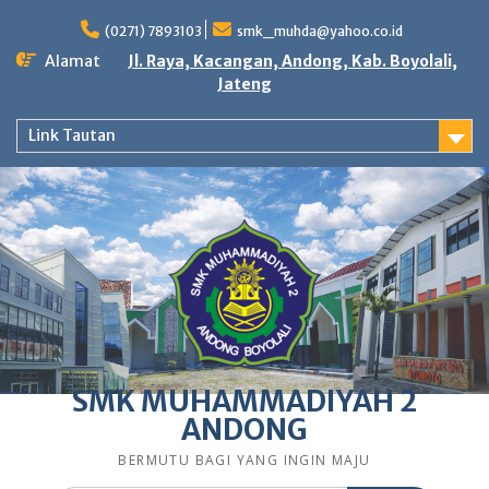
Skip
to
(0271) 7893103
smk_muhda@yahoo.co.id
content
Alamat
Jl. Raya, Kacangan, Andong, Kab. Boyolali,
Jateng
Link Tautan
SMK MUHAMMADIYAH 2
ANDONG
BERMUTU BAGI YANG INGIN MAJU