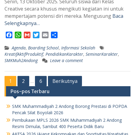
Senin, 13 Oktober 2025. Seluruh siswa dari Kelas
Creative secara khusus mengikuti kegiatan ini untuk
mempertajam potensi diri mereka. Mengusung
Baca
Selengkapnya…
F
W
G
T
E
S
a
h
m
w
m
h
Agenda
c
a
,
Boarding School
a
i
a
a
,
Informasi Sekolah
KreatifAktifProduktif
,
PendidikanKarakter
,
SeminarKarakter
,
e
t
i
t
i
r
SMKMuh2Andong
Leave a comment
b
s
l
t
l
e
o
A
e
o
p
r
Paginasi
1
2
6
Berikutnya
k
p
…
pos
Pos-pos Terbaru
SMK Muhammadiyah 2 Andong Borong Prestasi di POPDA
Pencak Silat Boyolali 2026
Pembukaan MPLS 2026 SMK Muhammadiyah 2 Andong
Resmi Dimulai, Sambut 400 Peserta Didik Baru
AKESA 2026 (Ajang Kekompakan dan Sportivitas/Kreativitas