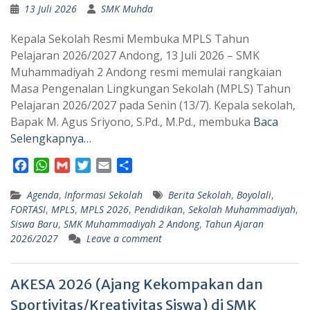
13 Juli 2026
SMK Muhda
Kepala Sekolah Resmi Membuka MPLS Tahun
Pelajaran 2026/2027 Andong, 13 Juli 2026 – SMK
Muhammadiyah 2 Andong resmi memulai rangkaian
Masa Pengenalan Lingkungan Sekolah (MPLS) Tahun
Pelajaran 2026/2027 pada Senin (13/7). Kepala sekolah,
Bapak M. Agus Sriyono, S.Pd., M.Pd., membuka
Baca
Selengkapnya…
F
W
G
T
E
S
a
h
m
w
m
h
Agenda
c
a
,
Informasi Sekolah
a
i
a
a
Berita Sekolah
,
Boyolali
,
FORTASI
,
MPLS
,
MPLS 2026
,
Pendidikan
,
Sekolah Muhammadiyah
,
e
t
i
t
i
r
Siswa Baru
,
SMK Muhammadiyah 2 Andong
,
Tahun Ajaran
b
s
l
t
l
e
2026/2027
Leave a comment
o
A
e
o
p
r
k
p
AKESA 2026 (Ajang Kekompakan dan
Sportivitas/Kreativitas Siswa) di SMK