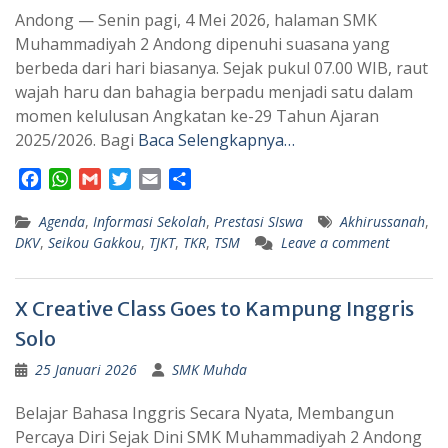
Andong — Senin pagi, 4 Mei 2026, halaman SMK
Muhammadiyah 2 Andong dipenuhi suasana yang
berbeda dari hari biasanya. Sejak pukul 07.00 WIB, raut
wajah haru dan bahagia berpadu menjadi satu dalam
momen kelulusan Angkatan ke-29 Tahun Ajaran
2025/2026. Bagi
Baca Selengkapnya…
F
W
G
T
E
S
a
h
m
w
m
h
Agenda
c
a
,
Informasi Sekolah
a
i
a
a
,
Prestasi SIswa
Akhirussanah
,
DKV
,
Seikou Gakkou
,
TJKT
,
TKR
,
TSM
Leave a comment
e
t
i
t
i
r
b
s
l
t
l
e
o
A
e
X Creative Class Goes to Kampung Inggris
o
p
r
k
p
Solo
25 Januari 2026
SMK Muhda
Belajar Bahasa Inggris Secara Nyata, Membangun
Percaya Diri Sejak Dini SMK Muhammadiyah 2 Andong