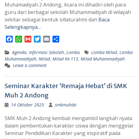
Muhamadiyah 2 Andong, Acara ini dihadiri oleh para
guru dari berbagai sekolah Muhammadiyah di wilayah
sekitar sebagai bentuk sillaturahmi dan
Baca
Selengkapnya…
F
W
G
T
E
S
a
h
m
w
m
h
Agenda
c
a
,
Informasi Sekolah
a
i
a
a
,
Lomba
Lomba Milad
,
Lomba
Muhammadiyah
,
Milad
,
Milad Ke-113
,
Milad Muhammadiyah
e
t
i
t
i
r
Leave a comment
b
s
l
t
l
e
o
A
e
o
p
r
Seminar Karakter ‘Remaja Hebat’ di SMK
k
p
Muh 2 Andong
14 Oktober 2025
smkmuhda
SMK Muh 2 Andong kembali mengambil langkah nyata
dalam pembentukan karakter siswa dengan menggelar
Seminar Pendidikan Karakter yang inspiratif pada