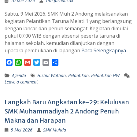
10 Mei 2026
Tim Jurnalistik
Sabtu, 9 Mei 2026, SMK Muh 2 Andong melaksanakan
kegiatan Pelantikan Taruna Melati 1 yang berlangsung
dengan lancar dan penuh semangat. Kegiatan dimulai
pukul 07.00 WIB dengan absensi peserta taruna di
halaman sekolah, kemudian dilanjutkan dengan
upacara pembukaan di lapangan
Baca Selengkapnya…
F
W
G
T
E
S
a
h
m
w
m
h
Agenda
c
a
a
Hisbul Wathan
i
a
a
,
Pelantikan
,
Pelantikan HW
Leave a comment
e
t
i
t
i
r
b
s
l
t
l
e
o
A
e
Langkah Baru Angkatan ke-29: Kelulusan
o
p
r
k
p
SMK Muhammadiyah 2 Andong Penuh
Makna dan Harapan
5 Mei 2026
SMK Muhda