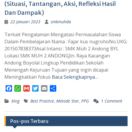
(Situasi, Tantangan, Aksi, Refleksi Hasil
Dan Dampak)
22 Januari 2023
smkmuhda
Terkait Pengalaman Mengatasi Permasalahan Siswa
Dalam Pembelajaran Nama : Fajar kus nugrohoNo.UKG:
201507838373Asal Intansi : SMK Muh 2 Andong BYL
Lokasi SMK MUH 2 ANDONGJln. Raya Kacangan
Andong Boyolal Lingkup Pendidikan Sekolah
Menengah Kejuruan Tujuan yang ingin dicapai
Meningkatkan fokus
Baca Selengkapnya…
F
W
G
T
E
S
a
h
m
w
m
h
blog
c
a
a
Best Practice
i
a
,
a
Metode Star
,
PPG
1 Comment
e
t
i
t
i
r
b
s
l
t
l
e
o
A
e
Pos-pos Terbaru
o
p
r