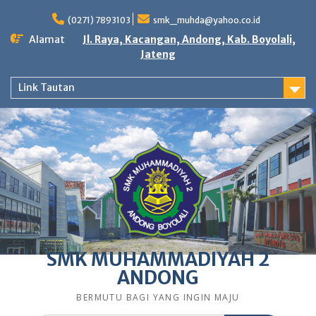
Skip
to
(0271) 7893103
smk_muhda@yahoo.co.id
content
Alamat
Jl. Raya, Kacangan, Andong, Kab. Boyolali,
Jateng
Link Tautan
SMK MUHAMMADIYAH 2
ANDONG
BERMUTU BAGI YANG INGIN MAJU