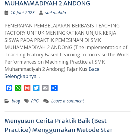
MUHAMMADIYAH 2 ANDONG
10 Juni 2023
smkmuhda
PENERAPAN PEMBELAJARAN BERBASIS TEACHING
FACTORY UNTUK MENINGKATKAN UNJUK KERJA
SISWA PADA PRAKTIK PEMESINAN DI SMK
MUHAMMADIYAH 2 ANDONG (The Implementation of
Teaching Fcatory Based Learning to Increase the Work
Performances on Machining Practice at SMK
Muhammadiyah 2 Andong) Fajar Kus
Baca
Selengkapnya…
F
W
G
T
E
S
a
h
m
w
m
h
blog
c
a
a
PPG
i
a
Leave a comment
a
e
t
i
t
i
r
b
s
l
t
l
e
Menyusun Cerita Praktik Baik (Best
o
A
e
o
p
r
Practice) Menggunakan Metode Star
k
p