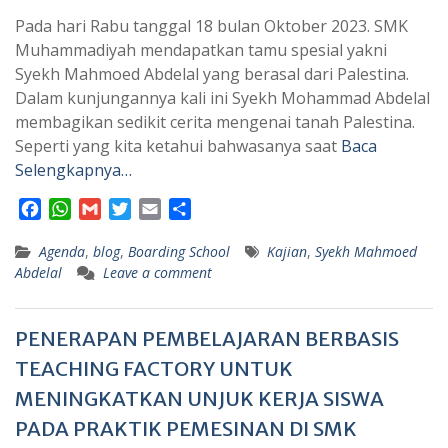
Pada hari Rabu tanggal 18 bulan Oktober 2023. SMK
Muhammadiyah mendapatkan tamu spesial yakni
Syekh Mahmoed Abdelal yang berasal dari Palestina.
Dalam kunjungannya kali ini Syekh Mohammad Abdelal
membagikan sedikit cerita mengenai tanah Palestina.
Seperti yang kita ketahui bahwasanya saat
Baca
Selengkapnya…
F
W
G
T
E
S
a
h
m
w
m
h
Agenda
c
a
,
blog
a
,
Boarding School
i
a
a
Kajian
,
Syekh Mahmoed
Abdelal
Leave a comment
e
t
i
t
i
r
b
s
l
t
l
e
o
A
e
PENERAPAN PEMBELAJARAN BERBASIS
o
p
r
k
p
TEACHING FACTORY UNTUK
MENINGKATKAN UNJUK KERJA SISWA
PADA PRAKTIK PEMESINAN DI SMK