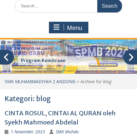
Search
for:
Menu
Program Kemitraan
SMK MUHAMMADIYAH 2 ANDONG
>
Archive for
blog
Kategori:
blog
CINTA ROSUL, CINTAI AL QURAN oleh
Syekh Mahmoed Abdelal
1 November 2023
SMK Muhda