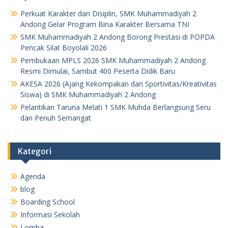
o
p
r
Perkuat Karakter dan Disiplin, SMK Muhammadiyah 2
k
p
Andong Gelar Program Bina Karakter Bersama TNI
SMK Muhammadiyah 2 Andong Borong Prestasi di POPDA
Pencak Silat Boyolali 2026
Pembukaan MPLS 2026 SMK Muhammadiyah 2 Andong
Resmi Dimulai, Sambut 400 Peserta Didik Baru
AKESA 2026 (Ajang Kekompakan dan Sportivitas/Kreativitas
Siswa) di SMK Muhammadiyah 2 Andong
Pelantikan Taruna Melati 1 SMK Muhda Berlangsung Seru
dan Penuh Semangat
Kategori
Agenda
blog
Boarding School
Informasi Sekolah
Lomba