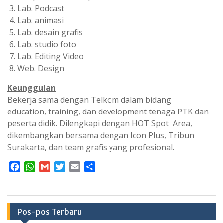
Lab. Podcast
Lab. animasi
Lab. desain grafis
Lab. studio foto
Lab. Editing Video
Web. Design
Keunggulan
Bekerja sama dengan Telkom dalam bidang
education, training, dan development tenaga PTK dan
peserta didik. Dilengkapi dengan HOT Spot Area,
dikembangkan bersama dengan Icon Plus, Tribun
Surakarta, dan team grafis yang profesional.
F
W
G
T
E
S
a
h
m
w
m
h
c
a
a
i
a
a
e
t
i
t
i
r
b
s
l
t
l
e
Pos-pos Terbaru
o
A
e