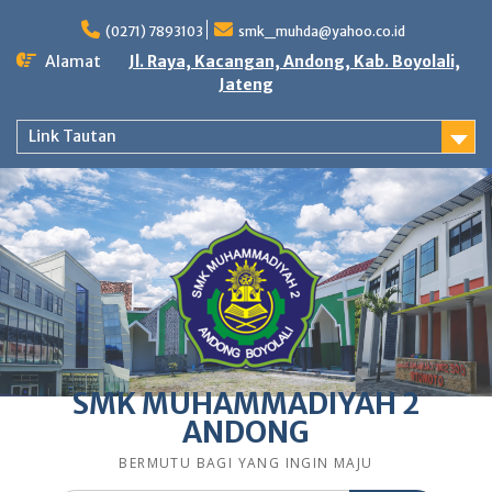
Skip
to
(0271) 7893103
smk_muhda@yahoo.co.id
content
Alamat
Jl. Raya, Kacangan, Andong, Kab. Boyolali,
Jateng
Link Tautan
SMK MUHAMMADIYAH 2
ANDONG
BERMUTU BAGI YANG INGIN MAJU