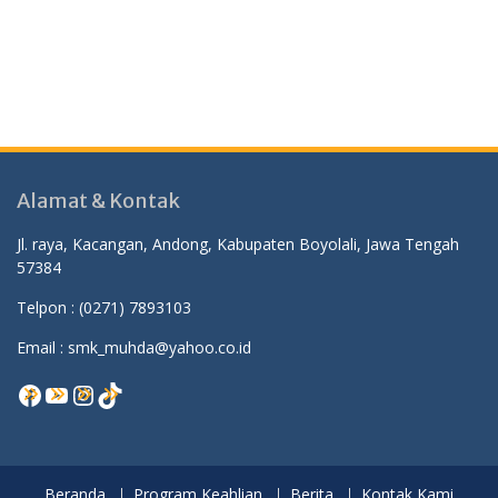
Alamat & Kontak
Jl. raya, Kacangan, Andong, Kabupaten Boyolali, Jawa Tengah
57384
Telpon :
(0271) 7893103
Email : smk_muhda@yahoo.co.id
Facebook
YouTube
Instagram
TikTok
Beranda
Program Keahlian
Berita
Kontak Kami