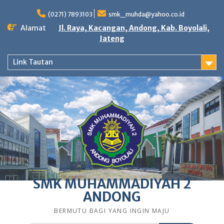
Skip
to
(0271) 7893103
smk_muhda@yahoo.co.id
content
Alamat
Jl. Raya, Kacangan, Andong, Kab. Boyolali,
Jateng
Link Tautan
SMK MUHAMMADIYAH 2
ANDONG
BERMUTU BAGI YANG INGIN MAJU