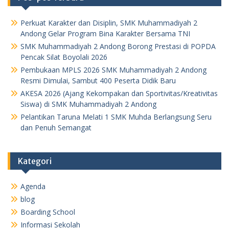
o
A
e
o
p
r
Perkuat Karakter dan Disiplin, SMK Muhammadiyah 2
k
p
Andong Gelar Program Bina Karakter Bersama TNI
SMK Muhammadiyah 2 Andong Borong Prestasi di POPDA
Pencak Silat Boyolali 2026
Pembukaan MPLS 2026 SMK Muhammadiyah 2 Andong
Resmi Dimulai, Sambut 400 Peserta Didik Baru
AKESA 2026 (Ajang Kekompakan dan Sportivitas/Kreativitas
Siswa) di SMK Muhammadiyah 2 Andong
Pelantikan Taruna Melati 1 SMK Muhda Berlangsung Seru
dan Penuh Semangat
Kategori
Agenda
blog
Boarding School
Informasi Sekolah