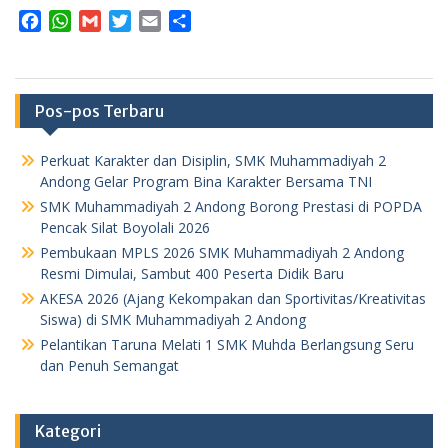
F
W
G
T
E
S
a
h
m
w
m
h
c
a
a
i
a
a
e
t
i
t
i
r
b
s
l
t
l
e
Pos-pos Terbaru
o
A
e
o
p
r
Perkuat Karakter dan Disiplin, SMK Muhammadiyah 2
k
p
Andong Gelar Program Bina Karakter Bersama TNI
SMK Muhammadiyah 2 Andong Borong Prestasi di POPDA
Pencak Silat Boyolali 2026
Pembukaan MPLS 2026 SMK Muhammadiyah 2 Andong
Resmi Dimulai, Sambut 400 Peserta Didik Baru
AKESA 2026 (Ajang Kekompakan dan Sportivitas/Kreativitas
Siswa) di SMK Muhammadiyah 2 Andong
Pelantikan Taruna Melati 1 SMK Muhda Berlangsung Seru
dan Penuh Semangat
Kategori