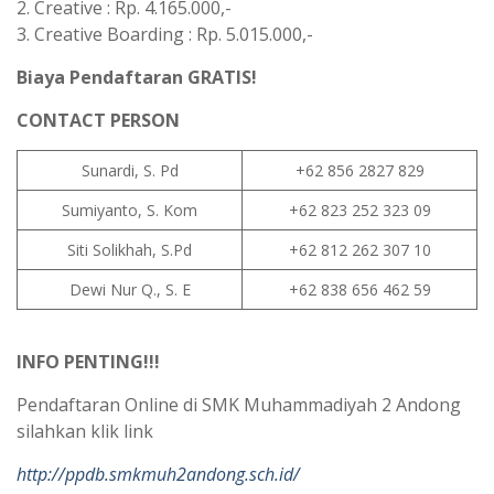
2. Creative : Rp. 4.165.000,-
3. Creative Boarding : Rp. 5.015.000,-
Biaya Pendaftaran GRATIS!
CONTACT PERSON
Sunardi, S. Pd
+62 856 2827 829
Sumiyanto, S. Kom
+62 823 252 323 09
Siti Solikhah, S.Pd
+62 812 262 307 10
Dewi Nur Q., S. E
+62 838 656 462 59
INFO PENTING!!!
Pendaftaran Online di SMK Muhammadiyah 2 Andong
silahkan klik link
http://ppdb.smkmuh2andong.sch.id/