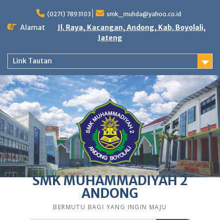
Skip
to
(0271) 7893103
smk_muhda@yahoo.co.id
content
Alamat
Jl. Raya, Kacangan, Andong, Kab. Boyolali,
Jateng
Link Tautan
SMK MUHAMMADIYAH 2
ANDONG
BERMUTU BAGI YANG INGIN MAJU