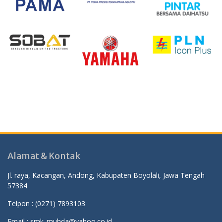
Alamat & Kontak
Jl. raya, Kacangan, Andong, Kabupaten Boyolali, Jawa Tengah
57384
Telpon :
(0271) 7893103
Email : smk_muhda@yahoo.co.id