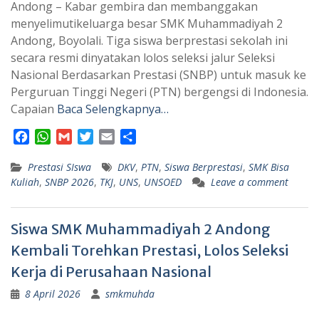
Andong – Kabar gembira dan membanggakan
menyelimutikeluarga besar SMK Muhammadiyah 2
Andong, Boyolali. Tiga siswa berprestasi sekolah ini
secara resmi dinyatakan lolos seleksi jalur Seleksi
Nasional Berdasarkan Prestasi (SNBP) untuk masuk ke
Perguruan Tinggi Negeri (PTN) bergengsi di Indonesia.
Capaian
Baca Selengkapnya…
F
W
G
T
E
S
a
h
m
w
m
h
Prestasi SIswa
c
a
a
i
a
DKV
,
a
PTN
,
Siswa Berprestasi
,
SMK Bisa
Kuliah
,
SNBP 2026
,
TKJ
,
UNS
,
UNSOED
Leave a comment
e
t
i
t
i
r
b
s
l
t
l
e
o
A
e
Siswa SMK Muhammadiyah 2 Andong
o
p
r
k
p
Kembali Torehkan Prestasi, Lolos Seleksi
Kerja di Perusahaan Nasional
8 April 2026
smkmuhda