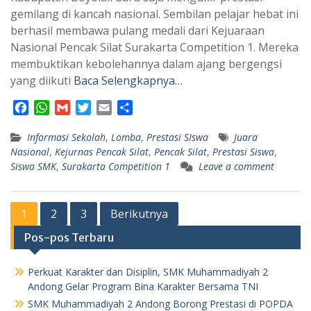
gemilang di kancah nasional. Sembilan pelajar hebat ini
berhasil membawa pulang medali dari Kejuaraan
Nasional Pencak Silat Surakarta Competition 1. Mereka
membuktikan kebolehannya dalam ajang bergengsi
yang diikuti
Baca Selengkapnya…
F
W
G
T
E
S
a
h
m
w
m
h
Informasi Sekolah
c
a
a
i
,
Lomba
a
a
,
Prestasi SIswa
Juara
Nasional
,
Kejurnas Pencak Silat
,
Pencak Silat
,
Prestasi Siswa
,
e
t
i
t
i
r
Siswa SMK
,
Surakarta Competition 1
Leave a comment
b
s
l
t
l
e
o
A
e
o
p
r
Paginasi
1
2
3
Berikutnya
k
p
pos
Pos-pos Terbaru
Perkuat Karakter dan Disiplin, SMK Muhammadiyah 2
Andong Gelar Program Bina Karakter Bersama TNI
SMK Muhammadiyah 2 Andong Borong Prestasi di POPDA