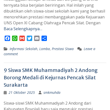
ternyata bisa berjalan beriringan. Hal inilah yang
dibuktikan oleh siswa-siswi sekolah kami yang berhasil
menorehkan prestasi membanggakan pada Kejuaraan
UNS Open XI Cabang Olahraga Pencak Silat. Dengan
Baca Selengkapnya…
F
W
G
T
E
S
a
h
m
w
m
h
Informasi Sekolah
c
a
a
i
,
Lomba
a
a
,
Prestasi SIswa
Leave a
comment
e
t
i
t
i
r
b
s
l
t
l
e
o
A
e
9 Siswa SMK Muhammadiyah 2 Andong
o
p
r
k
p
Borong Medali di Kejurnas Pencak Silat
Surakarta
21 Oktober 2025
smkmuhda
Siswa-siswi SMK Muhammadiyah 2 Andong dari
Kabupaten Boyolali baru saja mengukir prestasi