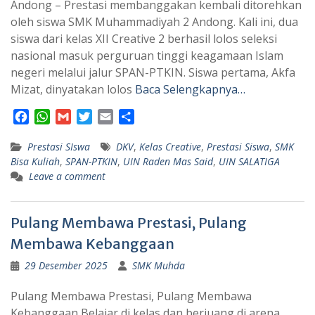
Andong – Prestasi membanggakan kembali ditorehkan
oleh siswa SMK Muhammadiyah 2 Andong. Kali ini, dua
siswa dari kelas XII Creative 2 berhasil lolos seleksi
nasional masuk perguruan tinggi keagamaan Islam
negeri melalui jalur SPAN-PTKIN. Siswa pertama, Akfa
Mizat, dinyatakan lolos
Baca Selengkapnya…
F
W
G
T
E
S
a
h
m
w
m
h
Prestasi SIswa
c
a
a
i
a
DKV
,
a
Kelas Creative
,
Prestasi Siswa
,
SMK
Bisa Kuliah
,
SPAN-PTKIN
,
UIN Raden Mas Said
,
UIN SALATIGA
e
t
i
t
i
r
Leave a comment
b
s
l
t
l
e
o
A
e
o
p
r
Pulang Membawa Prestasi, Pulang
k
p
Membawa Kebanggaan
29 Desember 2025
SMK Muhda
Pulang Membawa Prestasi, Pulang Membawa
Kebanggaan Belajar di kelas dan berjuang di arena