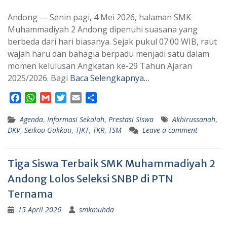
Andong — Senin pagi, 4 Mei 2026, halaman SMK
Muhammadiyah 2 Andong dipenuhi suasana yang
berbeda dari hari biasanya. Sejak pukul 07.00 WIB, raut
wajah haru dan bahagia berpadu menjadi satu dalam
momen kelulusan Angkatan ke-29 Tahun Ajaran
2025/2026. Bagi
Baca Selengkapnya…
F
W
G
T
E
S
a
h
m
w
m
h
Agenda
c
a
,
Informasi Sekolah
a
i
a
a
,
Prestasi SIswa
Akhirussanah
,
DKV
,
Seikou Gakkou
,
TJKT
,
TKR
,
TSM
Leave a comment
e
t
i
t
i
r
b
s
l
t
l
e
o
A
e
Tiga Siswa Terbaik SMK Muhammadiyah 2
o
p
r
k
p
Andong Lolos Seleksi SNBP di PTN
Ternama
15 April 2026
smkmuhda