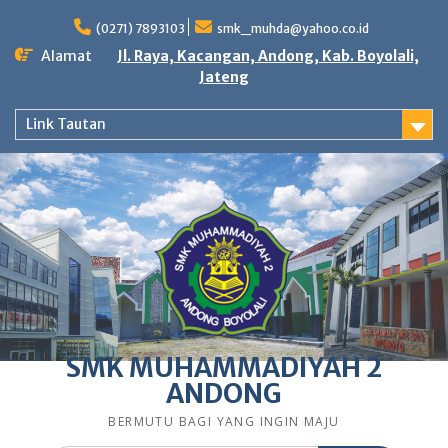
Skip
to
(0271) 7893103
smk_muhda@yahoo.co.id
content
Alamat
Jl. Raya, Kacangan, Andong, Kab. Boyolali,
Jateng
Link Tautan
SMK MUHAMMADIYAH 2
ANDONG
BERMUTU BAGI YANG INGIN MAJU