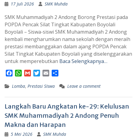
17 Juli 2026
SMK Muhda
SMK Muhammadiyah 2 Andong Borong Prestasi pada
POPDA Pencak Silat Tingkat Kabupaten Boyolali
Boyolali – Siswa-siswi SMK Muhammadiyah 2 Andong
kembali mengharumkan nama sekolah dengan meraih
prestasi membanggakan dalam ajang POPDA Pencak
Silat Tingkat Kabupaten Boyolali yang diselenggarakan
untuk memperebutkan
Baca Selengkapnya…
F
W
G
T
E
S
a
h
m
w
m
h
Lomba
c
a
,
Prestasi SIswa
a
i
a
a
Leave a comment
e
t
i
t
i
r
b
s
l
t
l
e
Langkah Baru Angkatan ke-29: Kelulusan
o
A
e
o
p
r
SMK Muhammadiyah 2 Andong Penuh
k
p
Makna dan Harapan
5 Mei 2026
SMK Muhda