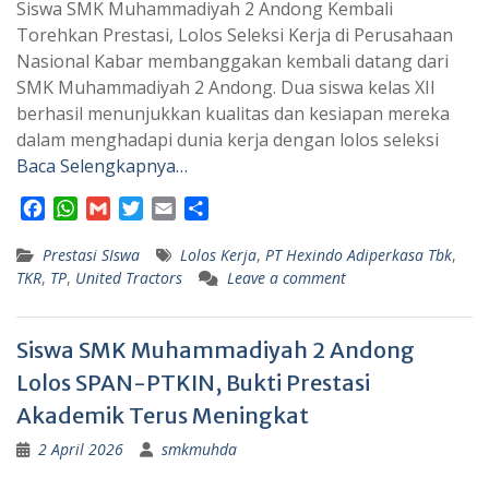
Siswa SMK Muhammadiyah 2 Andong Kembali
Torehkan Prestasi, Lolos Seleksi Kerja di Perusahaan
Nasional Kabar membanggakan kembali datang dari
SMK Muhammadiyah 2 Andong. Dua siswa kelas XII
berhasil menunjukkan kualitas dan kesiapan mereka
dalam menghadapi dunia kerja dengan lolos seleksi
Baca Selengkapnya…
F
W
G
T
E
S
a
h
m
w
m
h
Prestasi SIswa
c
a
a
i
a
Lolos Kerja
a
,
PT Hexindo Adiperkasa Tbk
,
TKR
,
TP
,
United Tractors
Leave a comment
e
t
i
t
i
r
b
s
l
t
l
e
o
A
e
Siswa SMK Muhammadiyah 2 Andong
o
p
r
k
p
Lolos SPAN-PTKIN, Bukti Prestasi
Akademik Terus Meningkat
2 April 2026
smkmuhda