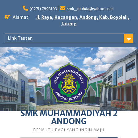
Skip
to
(0271) 7893103
smk_muhda@yahoo.co.id
content
Alamat
Jl. Raya, Kacangan, Andong, Kab. Boyolali,
Jateng
Link Tautan
SMK MUHAMMADIYAH 2
ANDONG
BERMUTU BAGI YANG INGIN MAJU