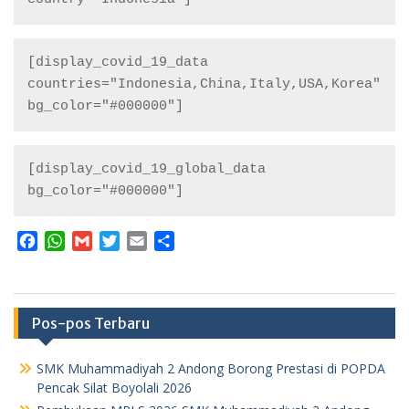
[display_covid_19_data 
countries="Indonesia,China,Italy,USA,Korea" 
bg_color="#000000"]
[display_covid_19_global_data 
bg_color="#000000"]
F
W
G
T
E
S
a
h
m
w
m
h
c
a
a
i
a
a
e
t
i
t
i
r
b
s
l
t
l
e
Pos-pos Terbaru
o
A
e
o
p
r
SMK Muhammadiyah 2 Andong Borong Prestasi di POPDA
k
p
Pencak Silat Boyolali 2026