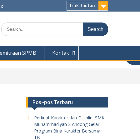
ng
Link Tautan
Search
for:
emitraan SPMB
Kontak
Pos-pos Terbaru
Perkuat Karakter dan Disiplin, SMK
Muhammadiyah 2 Andong Gelar
Program Bina Karakter Bersama
TNI