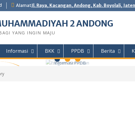
d
Alamat
Jl. Raya, Kacangan, Andong, Kab. Boyolali, Jate
MUHAMMADIYAH 2 ANDONG
AGI YANG INGIN MAJU
Informasi
BKK
PPDB
Berita
K
ry
 Kemitraan
endidikan
ngah yang
njang SMK