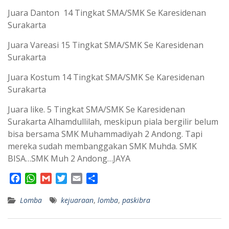
Juara Danton 14 Tingkat SMA/SMK Se Karesidenan
Surakarta
Juara Vareasi 15 Tingkat SMA/SMK Se Karesidenan
Surakarta
Juara Kostum 14 Tingkat SMA/SMK Se Karesidenan
Surakarta
Juara like. 5 Tingkat SMA/SMK Se Karesidenan
Surakarta Alhamdullilah, meskipun piala bergilir belum
bisa bersama SMK Muhammadiyah 2 Andong. Tapi
mereka sudah membanggakan SMK Muhda. SMK
BISA…SMK Muh 2 Andong…JAYA
F
W
G
T
E
S
a
h
m
w
m
h
Lomba
c
a
a
kejuaraan
i
a
,
a
lomba
,
paskibra
e
t
i
t
i
r
b
s
l
t
l
e