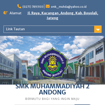
Skip
to
(0271) 7893103
smk_muhda@yahoo.co.id
content
Alamat
Jl. Raya, Kacangan, Andong, Kab. Boyolali,
Jateng
Link Tautan
SMK MUHAMMADIYAH 2
ANDONG
BERMUTU BAGI YANG INGIN MAJU