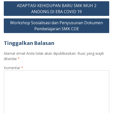
Navigasi
o
A
e
ADAPTASI KEHIDUPAN BARU SMK MUH 2
o
p
r
pos
ANDONG DI ERA COVID 19
k
p
Workshop Sosialisasi dan Penyusunan Dokumen
Pembelajaran SMK COE
Tinggalkan Balasan
Alamat email Anda tidak akan dipublikasikan.
Ruas yang wajib
ditandai
*
Komentar
*