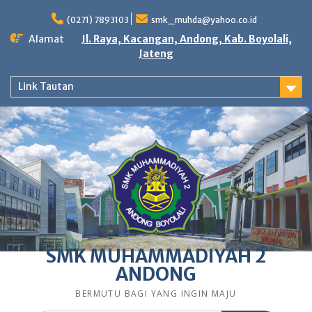
Skip
to
(0271) 7893103
smk_muhda@yahoo.co.id
content
Alamat
Jl. Raya, Kacangan, Andong, Kab. Boyolali,
Jateng
Link Tautan
SMK MUHAMMADIYAH 2
ANDONG
BERMUTU BAGI YANG INGIN MAJU