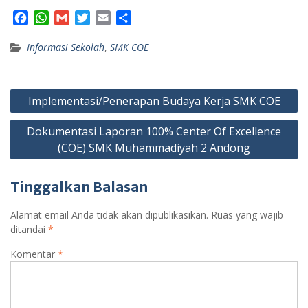
F
W
G
T
E
S
a
h
m
w
m
h
Informasi Sekolah
c
a
a
i
,
SMK COE
a
a
e
t
i
t
i
r
b
s
l
t
l
e
Navigasi
o
A
e
Implementasi/Penerapan Budaya Kerja SMK COE
o
p
r
pos
k
p
Dokumentasi Laporan 100% Center Of Excellence
(COE) SMK Muhammadiyah 2 Andong
Tinggalkan Balasan
Alamat email Anda tidak akan dipublikasikan.
Ruas yang wajib
ditandai
*
Komentar
*