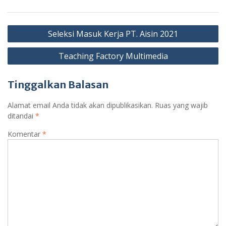
e
t
i
t
i
r
b
s
l
t
l
e
Navigasi
o
A
e
Seleksi Masuk Kerja PT. Aisin 2021
o
p
r
pos
k
p
Teaching Factory Multimedia
Tinggalkan Balasan
Alamat email Anda tidak akan dipublikasikan.
Ruas yang wajib
ditandai
*
Komentar
*