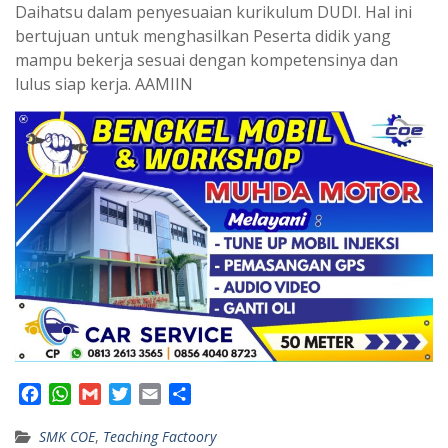
Daihatsu dalam penyesuaian kurikulum DUDI. Hal ini
bertujuan untuk menghasilkan Peserta didik yang
mampu bekerja sesuai dengan kompetensinya dan
lulus siap kerja. AAMIIN
F
W
G
T
E
S
a
h
m
w
m
h
SMK COE
c
a
,
a
Teaching Factoory
i
a
a