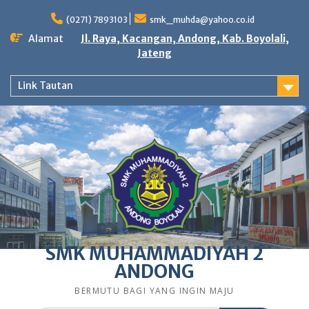
Skip
to
(0271) 7893103
smk_muhda@yahoo.co.id
content
Alamat
Jl. Raya, Kacangan, Andong, Kab. Boyolali,
Jateng
Link Tautan
SMK MUHAMMADIYAH 2
ANDONG
BERMUTU BAGI YANG INGIN MAJU