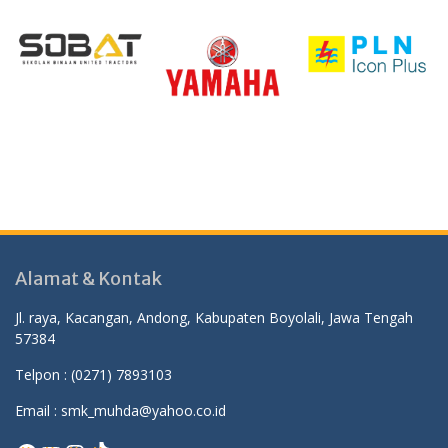
Alamat & Kontak
Jl. raya, Kacangan, Andong, Kabupaten Boyolali, Jawa Tengah
57384
Telpon :
(0271) 7893103
Email : smk_muhda@yahoo.co.id