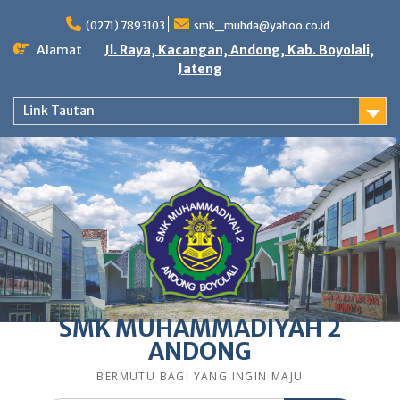
Skip
to
(0271) 7893103
smk_muhda@yahoo.co.id
content
Alamat
Jl. Raya, Kacangan, Andong, Kab. Boyolali,
Jateng
Link Tautan
SMK MUHAMMADIYAH 2
ANDONG
BERMUTU BAGI YANG INGIN MAJU