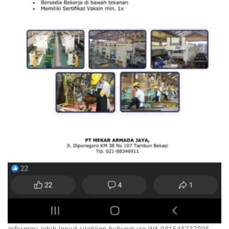
Informasi lebih lanjut silahkan hubungi via WA 081548737805