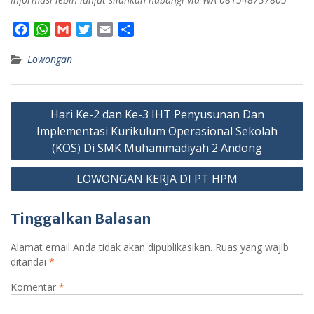
F
W
G
T
E
S
a
h
m
w
m
h
Lowongan
c
a
a
i
a
a
e
t
i
t
i
r
b
s
l
t
l
e
Navigasi
o
A
e
Hari Ke-2 dan Ke-3 IHT Penyusunan Dan
o
p
r
pos
Implementasi Kurikulum Operasional Sekolah
k
p
(KOS) Di SMK Muhammadiyah 2 Andong
LOWONGAN KERJA DI PT HPM
Tinggalkan Balasan
Alamat email Anda tidak akan dipublikasikan.
Ruas yang wajib
ditandai
*
Komentar
*