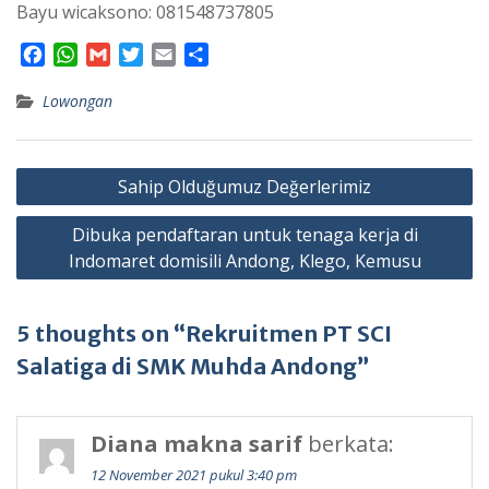
Bayu wicaksono: 081548737805
F
W
G
T
E
S
a
h
m
w
m
h
Lowongan
c
a
a
i
a
a
e
t
i
t
i
r
b
s
l
t
l
e
Navigasi
o
A
e
Sahip Olduğumuz Değerlerimiz
o
p
r
pos
k
p
Dibuka pendaftaran untuk tenaga kerja di
Indomaret domisili Andong, Klego, Kemusu
5 thoughts on “Rekruitmen PT SCI
Salatiga di SMK Muhda Andong”
Diana makna sarif
berkata:
12 November 2021 pukul 3:40 pm