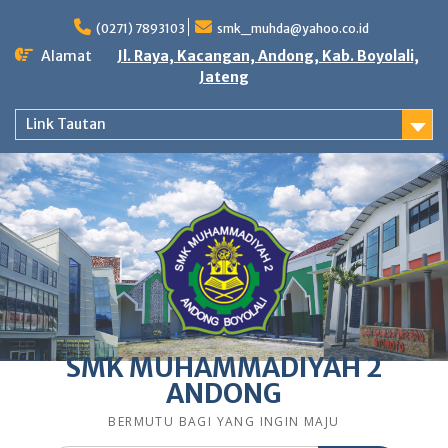
Skip
to
(0271) 7893103
smk_muhda@yahoo.co.id
content
Alamat
Jl. Raya, Kacangan, Andong, Kab. Boyolali,
Jateng
Link Tautan
SMK MUHAMMADIYAH 2
ANDONG
BERMUTU BAGI YANG INGIN MAJU