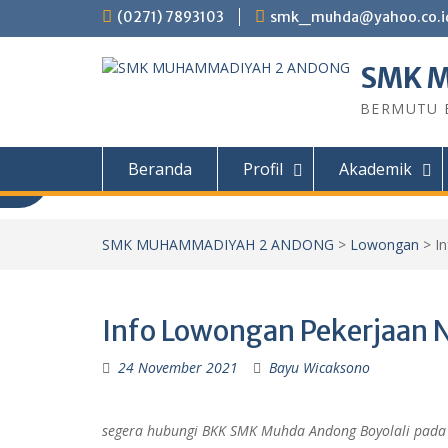
Skip
(0271) 7893103
smk_muhda@yahoo.co.i
to
content
SMK 
BERMUTU B
Beranda
Profil
Akademik
Informasi PPDB
SMK MUHAMMADIYAH 2 ANDONG
>
Lowongan
>
I
Informasi PPDB SMK Muhammadiyah 2
Tahun ajaran 2026/2027 PROGRAM STU
Info Lowongan Pekerjaan
Kendaraan Ringan (TKR) Teknik Sepeda 
Teknik Permesinan (TP) Teknik Kompute
24 November 2021
Bayu Wicaksono
(TKJ) Desain Komunikasi Visual (DKV) PIL
segera hubungi BKK SMK Muhda Andong Boyolali pada