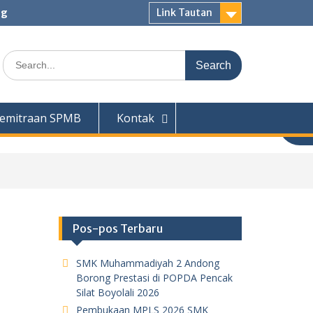
ng
Link Tautan
Search
for:
emitraan SPMB
Kontak
Pos-pos Terbaru
SMK Muhammadiyah 2 Andong
Borong Prestasi di POPDA Pencak
Silat Boyolali 2026
Pembukaan MPLS 2026 SMK