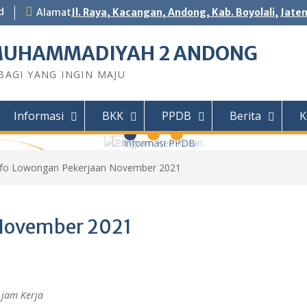
d
Alamat
Jl. Raya, Kacangan, Andong, Kab. Boyolali, Jate
MUHAMMADIYAH 2 ANDONG
AGI YANG INGIN MAJU
Informasi
BKK
PPDB
Berita
K
nfo Lowongan Pekerjaan November 2021
 Andong
DY Teknik
 November 2021
Motor (TSM)
r Jaingan
IHAN...
 jam Kerja