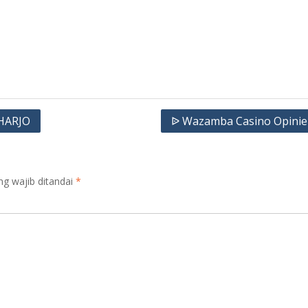
HARJO
ᐉ Wazamba Casino Opinie
ng wajib ditandai
*