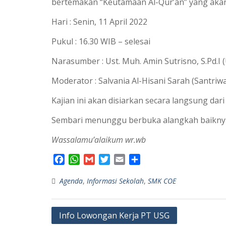
bertemakan “Keutamaan Al-Qur’an” yang akan
Hari : Senin, 11 April 2022
Pukul : 16.30 WIB – selesai
Narasumber : Ust. Muh. Amin Sutrisno, S.Pd.
Moderator : Salvania Al-Hisani Sarah (Santri
Kajian ini akan disiarkan secara langsung dar
Sembari menunggu berbuka alangkah baiknya k
Wassalamu’alaikum wr.wb
F
W
G
T
E
S
a
h
m
w
m
h
Agenda
c
a
,
Informasi Sekolah
a
i
a
a
,
SMK COE
e
t
i
t
i
r
b
s
l
t
l
e
Navigasi
o
A
e
Info Lowongan Kerja PT USG
o
p
r