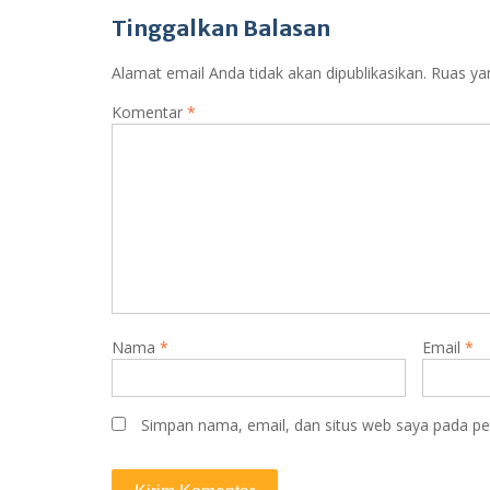
pos
k
p
Tinggalkan Balasan
Alamat email Anda tidak akan dipublikasikan.
Ruas ya
Komentar
*
Nama
*
Email
*
Simpan nama, email, dan situs web saya pada pe