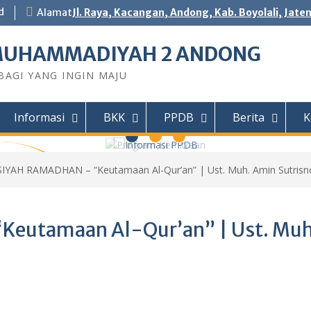
d
Alamat
Jl. Raya, Kacangan, Andong, Kab. Boyolali, Jate
MUHAMMADIYAH 2 ANDONG
AGI YANG INGIN MAJU
Informasi
BKK
PPDB
Berita
K
IYAH RAMADHAN – “Keutamaan Al-Qur’an” | Ust. Muh. Amin Sutrisno,
 Andong
DY Teknik
eutamaan Al-Qur’an” | Ust. Muh
Motor (TSM)
r Jaingan
IHAN...