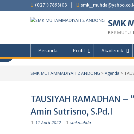
Skip
(0271) 7893103
smk_muhda@yahoo.co.i
to
content
SMK 
BERMUTU B
Beranda
Profil
Akademik
Informasi PPDB
SMK MUHAMMADIYAH 2 ANDONG
>
Agenda
>
TAUS
Informasi PPDB SMK Muhammadiyah 2
Tahun ajaran 2026/2027 PROGRAM STU
TAUSIYAH RAMADHAN – “K
Kendaraan Ringan (TKR) Teknik Sepeda 
Teknik Permesinan (TP) Teknik Kompute
Amin Sutrisno, S.Pd.I
(TKJ) Desain Komunikasi Visual (DKV) PIL
11 April 2022
smkmuhda