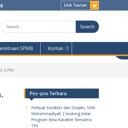
ng
Link Tautan
Search
for:
emitraan SPMB
Kontak
 S.Pd.I
.
Pos-pos Terbaru
Perkuat Karakter dan Disiplin, SMK
Muhammadiyah 2 Andong Gelar
Program Bina Karakter Bersama
TNI