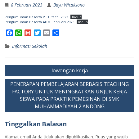
8 Februari 2023
Bayu Wicaksono
Pengumuman Peserta PT Hitachi 2023
Unduh
Pengumuman Peserta ADM Februari 2023
Unduh
F
W
G
T
E
S
a
h
m
w
m
h
Informasi Sekolah
c
a
a
i
a
a
e
t
i
t
i
r
b
s
l
t
l
e
Navigasi
o
A
e
lowongan kerja
o
p
r
pos
k
p
PENERAPAN PEMBELAJARAN BERBASIS TEACHING
FACTORY UNTUK MENINGKATKAN UNJUK KERJA
SISWA PADA PRAKTIK PEMESINAN DI SMK
MUHAMMADIYAH 2 ANDONG
Tinggalkan Balasan
Alamat email Anda tidak akan dipublikasikan.
Ruas yang wajib