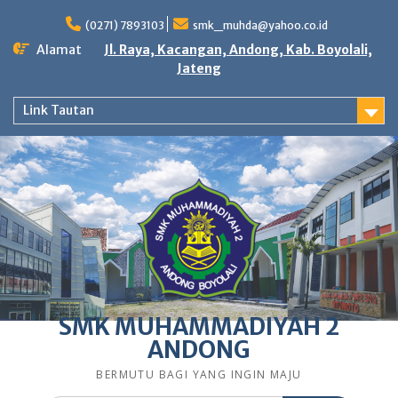
Skip
to
(0271) 7893103
smk_muhda@yahoo.co.id
content
Alamat
Jl. Raya, Kacangan, Andong, Kab. Boyolali,
Jateng
Link Tautan
SMK MUHAMMADIYAH 2
ANDONG
BERMUTU BAGI YANG INGIN MAJU