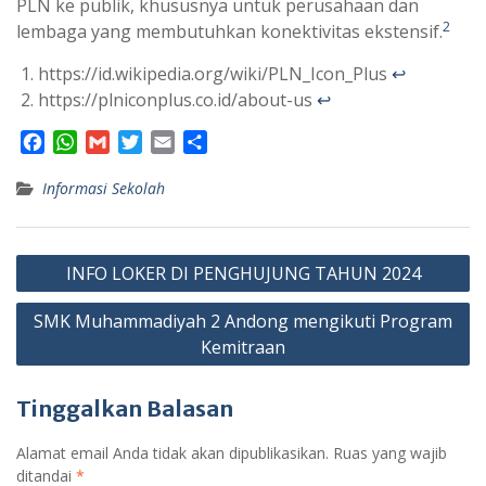
PLN ke publik, khususnya untuk perusahaan dan
2
lembaga yang membutuhkan konektivitas ekstensif.
https://id.wikipedia.org/wiki/PLN_Icon_Plus
↩︎
https://plniconplus.co.id/about-us
↩︎
F
W
G
T
E
S
a
h
m
w
m
h
Informasi Sekolah
c
a
a
i
a
a
e
t
i
t
i
r
b
s
l
t
l
e
Navigasi
o
A
e
INFO LOKER DI PENGHUJUNG TAHUN 2024
o
p
r
pos
k
p
SMK Muhammadiyah 2 Andong mengikuti Program
Kemitraan
Tinggalkan Balasan
Alamat email Anda tidak akan dipublikasikan.
Ruas yang wajib
ditandai
*