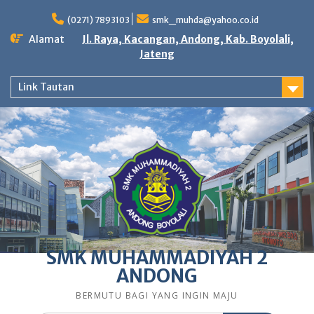
Skip
to
(0271) 7893103
smk_muhda@yahoo.co.id
content
Alamat
Jl. Raya, Kacangan, Andong, Kab. Boyolali,
Jateng
Link Tautan
SMK MUHAMMADIYAH 2
ANDONG
BERMUTU BAGI YANG INGIN MAJU