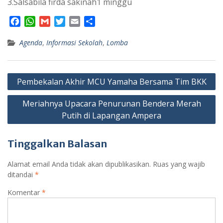
3.Salsabila firda sakinah1 minggu
F
W
G
T
E
S
a
h
m
w
m
h
Agenda
c
a
,
Informasi Sekolah
a
i
a
a
,
Lomba
e
t
i
t
i
r
b
s
l
t
l
e
Navigasi
o
A
e
Pembekalan Akhir MCU Yamaha Bersama Tim BKK
o
p
r
pos
k
p
Meriahnya Upacara Penurunan Bendera Merah
Putih di Lapangan Ampera
Tinggalkan Balasan
Alamat email Anda tidak akan dipublikasikan.
Ruas yang wajib
ditandai
*
Komentar
*