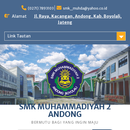
Skip
to
(0271) 7893103
smk_muhda@yahoo.co.id
content
Alamat
Jl. Raya, Kacangan, Andong, Kab. Boyolali,
Jateng
Link Tautan
SMK MUHAMMADIYAH 2
ANDONG
BERMUTU BAGI YANG INGIN MAJU