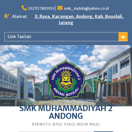
Skip
to
(0271) 7893103
smk_muhda@yahoo.co.id
content
Alamat
Jl. Raya, Kacangan, Andong, Kab. Boyolali,
Jateng
Link Tautan
SMK MUHAMMADIYAH 2
ANDONG
BERMUTU BAGI YANG INGIN MAJU