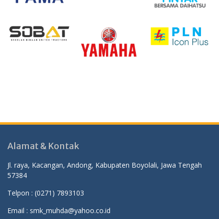
Alamat & Kontak
Jl. raya, Kacangan, Andong, Kabupaten Boyolali, Jawa Tengah
57384
Telpon :
(0271) 7893103
Email : smk_muhda@yahoo.co.id