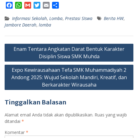
F
W
G
T
E
S
a
h
m
w
m
h
Informasi Sekolah
c
a
a
i
,
Lomba
a
a
,
Prestasi SIswa
Berita HW
,
Jambore Daerah
,
lomba
e
t
i
t
i
r
b
s
l
t
l
e
o
A
e
Navigasi
o
p
r
Enam Tentara Angkatan Darat Bentuk Karakter
k
p
pos
Disiplin Siswa SMK Muhda
Expo Kewirausahaan Tefa SMK Muhammadiyah 2
Andong 2025: Wujud Sekolah Mandiri, Kreatif, dan
Berkarakter Wirausaha
Tinggalkan Balasan
Alamat email Anda tidak akan dipublikasikan.
Ruas yang wajib
ditandai
*
Komentar
*