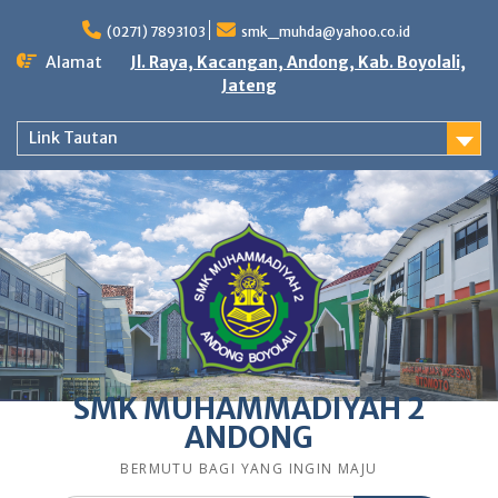
Skip
to
(0271) 7893103
smk_muhda@yahoo.co.id
content
Alamat
Jl. Raya, Kacangan, Andong, Kab. Boyolali,
Jateng
Link Tautan
SMK MUHAMMADIYAH 2
ANDONG
BERMUTU BAGI YANG INGIN MAJU