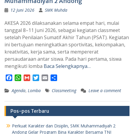
Muhammadiyah 2 Andong
12 Juni 2026
SMK Muhda
AKESA 2026 dilaksanakan selama empat hari, mulai
tanggal 8–11 Juni 2026, sebagai kegiatan classmeet
setelah Penilaian Sumatif Akhir Tahun (PSAT). Kegiatan
ini bertujuan meningkatkan sportivitas, kekompakan,
kreativitas, kerja sama, serta mempererat
persaudaraan antar siswa. Pada hari pertama, siswa
mengikuti lomba
Baca Selengkapnya…
F
W
G
T
E
S
a
h
m
w
m
h
Agenda
c
a
,
Lomba
a
i
a
Classmeeting
a
Leave a comment
e
t
i
t
i
r
b
s
l
t
l
e
o
A
e
Pos-pos Terbaru
o
p
r
k
p
Perkuat Karakter dan Disiplin, SMK Muhammadiyah 2
Andong Gelar Program Bina Karakter Bersama TNI