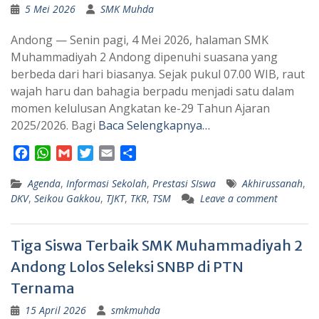
5 Mei 2026
SMK Muhda
Andong — Senin pagi, 4 Mei 2026, halaman SMK
Muhammadiyah 2 Andong dipenuhi suasana yang
berbeda dari hari biasanya. Sejak pukul 07.00 WIB, raut
wajah haru dan bahagia berpadu menjadi satu dalam
momen kelulusan Angkatan ke-29 Tahun Ajaran
2025/2026. Bagi
Baca Selengkapnya…
F
W
G
T
E
S
a
h
m
w
m
h
Agenda
c
a
,
Informasi Sekolah
a
i
a
a
,
Prestasi SIswa
Akhirussanah
,
DKV
,
Seikou Gakkou
,
TJKT
,
TKR
,
TSM
Leave a comment
e
t
i
t
i
r
b
s
l
t
l
e
o
A
e
Tiga Siswa Terbaik SMK Muhammadiyah 2
o
p
r
k
p
Andong Lolos Seleksi SNBP di PTN
Ternama
15 April 2026
smkmuhda