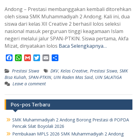
Andong – Prestasi membanggakan kembali ditorehkan
oleh siswa SMK Muhammadiyah 2 Andong. Kali ini, dua
siswa dari kelas XII Creative 2 berhasil lolos seleksi
nasional masuk perguruan tinggi keagamaan Islam
negeri melalui jalur SPAN-PTKIN. Siswa pertama, Akfa
Mizat, dinyatakan lolos
Baca Selengkapnya…
F
W
G
T
E
S
a
h
m
w
m
h
Prestasi SIswa
c
a
a
i
a
DKV
,
a
Kelas Creative
,
Prestasi Siswa
,
SMK
Bisa Kuliah
,
SPAN-PTKIN
,
UIN Raden Mas Said
,
UIN SALATIGA
e
t
i
t
i
r
Leave a comment
b
s
l
t
l
e
o
A
e
o
p
r
Pos-pos Terbaru
k
p
SMK Muhammadiyah 2 Andong Borong Prestasi di POPDA
Pencak Silat Boyolali 2026
Pembukaan MPLS 2026 SMK Muhammadiyah 2 Andong