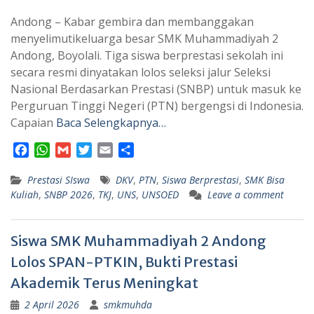
Andong – Kabar gembira dan membanggakan
menyelimutikeluarga besar SMK Muhammadiyah 2
Andong, Boyolali. Tiga siswa berprestasi sekolah ini
secara resmi dinyatakan lolos seleksi jalur Seleksi
Nasional Berdasarkan Prestasi (SNBP) untuk masuk ke
Perguruan Tinggi Negeri (PTN) bergengsi di Indonesia.
Capaian
Baca Selengkapnya…
F
W
G
T
E
S
a
h
m
w
m
h
Prestasi SIswa
c
a
a
i
a
DKV
,
a
PTN
,
Siswa Berprestasi
,
SMK Bisa
Kuliah
,
SNBP 2026
,
TKJ
,
UNS
,
UNSOED
Leave a comment
e
t
i
t
i
r
b
s
l
t
l
e
o
A
e
Siswa SMK Muhammadiyah 2 Andong
o
p
r
k
p
Lolos SPAN-PTKIN, Bukti Prestasi
Akademik Terus Meningkat
2 April 2026
smkmuhda