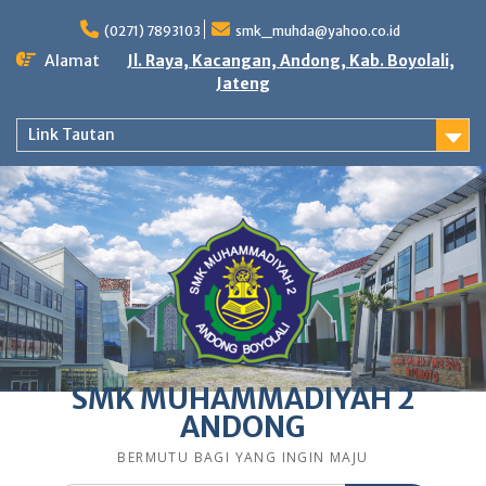
Skip
to
(0271) 7893103
smk_muhda@yahoo.co.id
content
Alamat
Jl. Raya, Kacangan, Andong, Kab. Boyolali,
Jateng
Link Tautan
SMK MUHAMMADIYAH 2
ANDONG
BERMUTU BAGI YANG INGIN MAJU