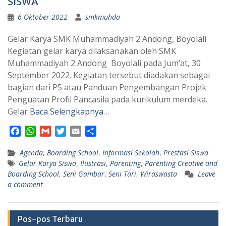
SISWA
6 Oktober 2022
smkmuhda
Gelar Karya SMK Muhammadiyah 2 Andong, Boyolali
Kegiatan gelar karya dilaksanakan oleh SMK
Muhammadiyah 2 Andong Boyolali pada Jum’at, 30
September 2022. Kegiatan tersebut diadakan sebagai
bagian dari P5 atau Panduan Pengembangan Projek
Penguatan Profil Pancasila pada kurikulum merdeka.
Gelar
Baca Selengkapnya…
F
W
G
T
E
S
a
h
m
w
m
h
Agenda
c
a
,
Boarding School
a
i
a
a
,
Informasi Sekolah
,
Prestasi SIswa
Gelar Karya Siswa
,
Ilustrasi
,
Parenting
,
Parenting Creative and
e
t
i
t
i
r
Boarding School
,
Seni Gambar
,
Seni Tari
,
Wiraswasta
Leave
b
s
l
t
l
e
a comment
o
A
e
o
p
r
k
p
Pos-pos Terbaru