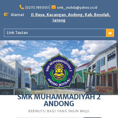
Skip
to
(0271) 7893103
smk_muhda@yahoo.co.id
content
Alamat
Jl. Raya, Kacangan, Andong, Kab. Boyolali,
Jateng
Link Tautan
SMK MUHAMMADIYAH 2
ANDONG
BERMUTU BAGI YANG INGIN MAJU