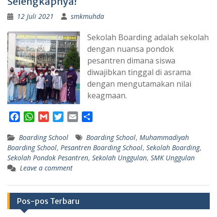
Selengkapnya!
12 Juli 2021
smkmuhda
Sekolah Boarding adalah sekolah
dengan nuansa pondok
pesantren dimana siswa
diwajibkan tinggal di asrama
dengan mengutamakan nilai
keagmaan.
F
W
G
T
E
S
a
h
m
w
m
h
Boarding School
c
a
a
i
a
Boarding School
a
,
Muhammadiyah
Boarding School
,
Pesantren Boarding School
,
Sekolah Boarding
,
e
t
i
t
i
r
Sekolah Pondok Pesantren
,
Sekolah Unggulan
,
SMK Unggulan
b
s
l
t
l
e
Leave a comment
o
A
e
o
p
r
k
p
Pos-pos Terbaru