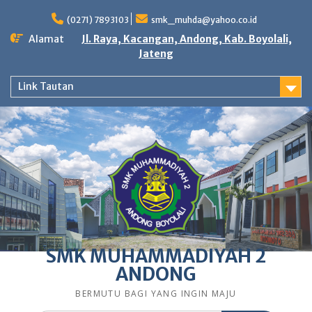
Skip
to
(0271) 7893103
smk_muhda@yahoo.co.id
content
Alamat
Jl. Raya, Kacangan, Andong, Kab. Boyolali,
Jateng
Link Tautan
SMK MUHAMMADIYAH 2
ANDONG
BERMUTU BAGI YANG INGIN MAJU