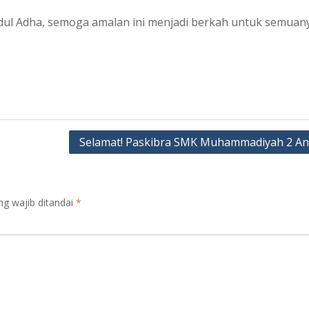
Idul Adha, semoga amalan ini menjadi berkah untuk semuan
Selamat! Paskibra SMK Muhammadiyah 2 A
ng wajib ditandai
*