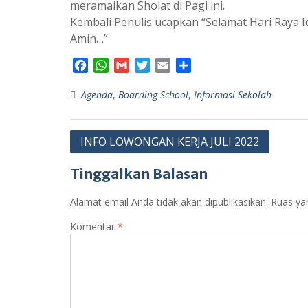
meramaikan Sholat di Pagi ini.
Kembali Penulis ucapkan “Selamat Hari Raya 
Amin…”
F
W
G
T
E
S
a
h
m
w
m
h
Agenda
c
a
,
Boarding School
a
i
a
,
a
Informasi Sekolah
e
t
i
t
i
r
b
s
l
t
l
e
Navigasi
o
A
e
INFO LOWONGAN KERJA JULI 2022
o
p
r
pos
k
p
Tinggalkan Balasan
Alamat email Anda tidak akan dipublikasikan.
Ruas ya
Komentar
*