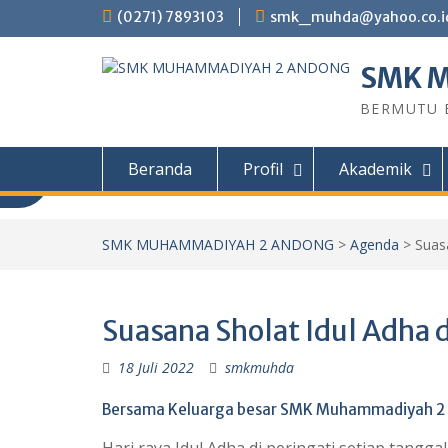
Skip
(0271) 7893103
smk_muhda@yahoo.co.i
to
content
SMK 
BERMUTU B
Beranda
Profil
Akademik
Informasi PPDB
SMK MUHAMMADIYAH 2 ANDONG
>
Agenda
>
Suas
Informasi PPDB SMK Muhammadiyah 2
Tahun ajaran 2026/2027 PROGRAM STU
Suasana Sholat Idul Adha
Kendaraan Ringan (TKR) Teknik Sepeda 
Teknik Permesinan (TP) Teknik Kompute
18 Juli 2022
smkmuhda
(TKJ) Desain Komunikasi Visual (DKV) PIL
Bersama Keluarga besar SMK Muhammadiyah 2
Hari raya Idul Adha di peringati setiap tangga