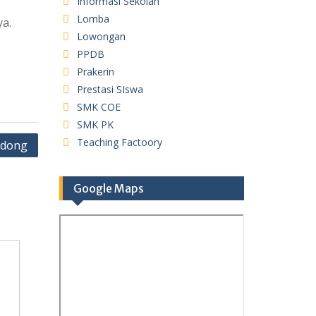
Informasi Sekolah
Lomba
ya.
Lowongan
PPDB
Prakerin
Prestasi SIswa
SMK COE
SMK PK
Teaching Factoory
ndong
Google Maps