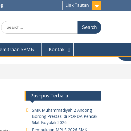
ng
Link Tautan
Search
for:
emitraan SPMB
Kontak
Pos-pos Terbaru
SMK Muhammadiyah 2 Andong
Borong Prestasi di POPDA Pencak
Silat Boyolali 2026
Pembukaan MPLS 2026 SMK
 satu