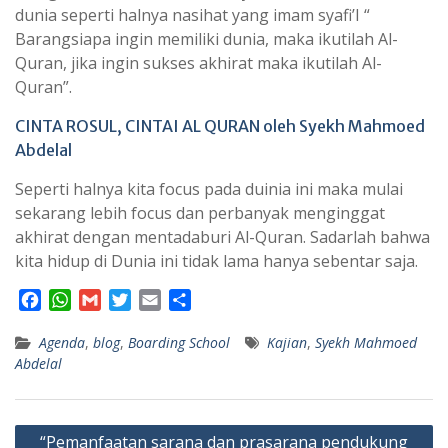
dunia seperti halnya nasihat yang imam syafi’I “
Barangsiapa ingin memiliki dunia, maka ikutilah Al-
Quran, jika ingin sukses akhirat maka ikutilah Al-
Quran”.
CINTA ROSUL, CINTAI AL QURAN oleh Syekh Mahmoed
Abdelal
Seperti halnya kita focus pada duinia ini maka mulai
sekarang lebih focus dan perbanyak menginggat
akhirat dengan mentadaburi Al-Quran. Sadarlah bahwa
kita hidup di Dunia ini tidak lama hanya sebentar saja.
F
W
G
T
E
S
a
h
m
w
m
h
Agenda
c
a
,
blog
a
,
Boarding School
i
a
a
Kajian
,
Syekh Mahmoed
Abdelal
e
t
i
t
i
r
b
s
l
t
l
e
o
A
e
Navigasi
o
p
r
“Pemanfaatan sarana dan prasarana pendukung