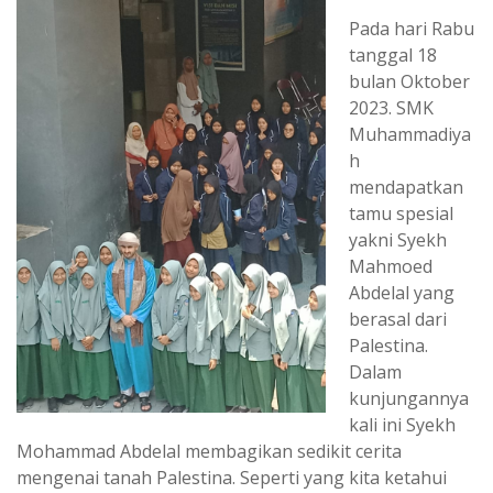
Pada hari Rabu
tanggal 18
bulan Oktober
2023. SMK
Muhammadiya
h
mendapatkan
tamu spesial
yakni Syekh
Mahmoed
Abdelal yang
berasal dari
Palestina.
Dalam
kunjungannya
kali ini Syekh
Mohammad Abdelal membagikan sedikit cerita
mengenai tanah Palestina. Seperti yang kita ketahui