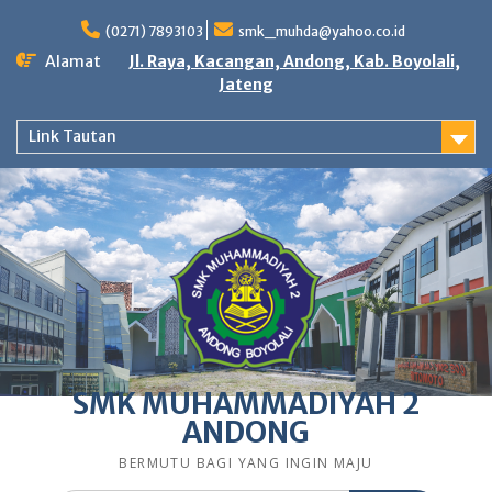
Skip
to
(0271) 7893103
smk_muhda@yahoo.co.id
content
Alamat
Jl. Raya, Kacangan, Andong, Kab. Boyolali,
Jateng
Link Tautan
SMK MUHAMMADIYAH 2
ANDONG
BERMUTU BAGI YANG INGIN MAJU