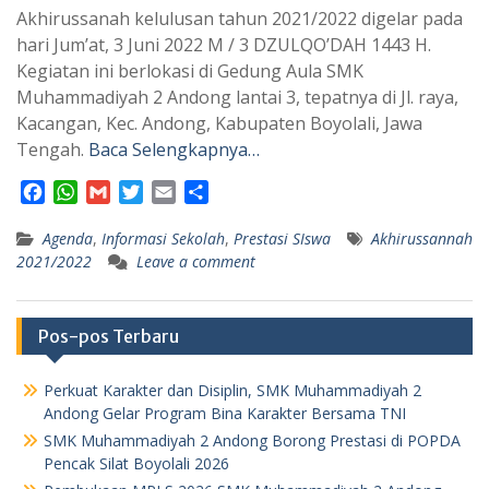
Akhirussanah kelulusan tahun 2021/2022 digelar pada
hari Jum’at, 3 Juni 2022 M / 3 DZULQO’DAH 1443 H.
Kegiatan ini berlokasi di Gedung Aula SMK
Muhammadiyah 2 Andong lantai 3, tepatnya di Jl. raya,
Kacangan, Kec. Andong, Kabupaten Boyolali, Jawa
Tengah.
Baca Selengkapnya…
F
W
G
T
E
S
a
h
m
w
m
h
Agenda
c
a
,
Informasi Sekolah
a
i
a
a
,
Prestasi SIswa
Akhirussannah
2021/2022
Leave a comment
e
t
i
t
i
r
b
s
l
t
l
e
o
A
e
o
p
r
Pos-pos Terbaru
k
p
Perkuat Karakter dan Disiplin, SMK Muhammadiyah 2
Andong Gelar Program Bina Karakter Bersama TNI
SMK Muhammadiyah 2 Andong Borong Prestasi di POPDA
Pencak Silat Boyolali 2026