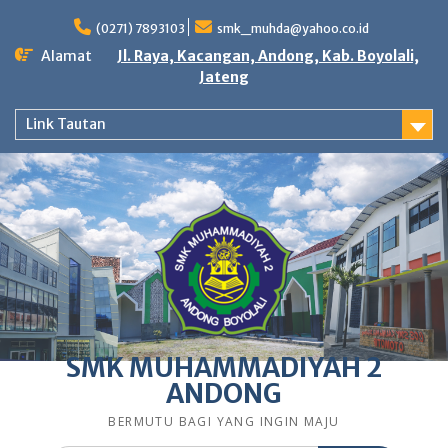
Skip
to
(0271) 7893103
smk_muhda@yahoo.co.id
content
Alamat
Jl. Raya, Kacangan, Andong, Kab. Boyolali,
Jateng
Link Tautan
SMK MUHAMMADIYAH 2
ANDONG
BERMUTU BAGI YANG INGIN MAJU