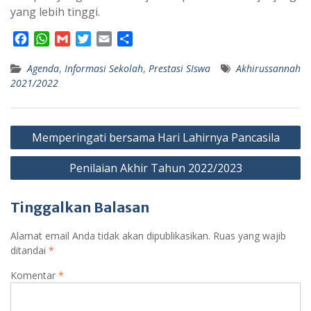
yang lebih tinggi.
F
W
G
T
E
S
a
h
m
w
m
h
Agenda
c
a
,
Informasi Sekolah
a
i
a
a
,
Prestasi SIswa
Akhirussannah
2021/2022
e
t
i
t
i
r
b
s
l
t
l
e
o
A
e
Navigasi
o
p
r
Memperingati bersama Hari Lahirnya Pancasila
k
p
pos
Penilaian Akhir Tahun 2022/2023
Tinggalkan Balasan
Alamat email Anda tidak akan dipublikasikan.
Ruas yang wajib
ditandai
*
Komentar
*