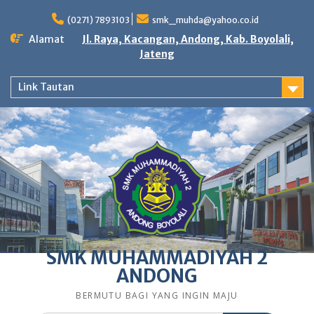
Skip
to
(0271) 7893103
smk_muhda@yahoo.co.id
content
Alamat
Jl. Raya, Kacangan, Andong, Kab. Boyolali,
Jateng
Link Tautan
SMK MUHAMMADIYAH 2
ANDONG
BERMUTU BAGI YANG INGIN MAJU