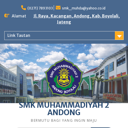
Skip
to
(0271) 7893103
smk_muhda@yahoo.co.id
content
Alamat
Jl. Raya, Kacangan, Andong, Kab. Boyolali,
Jateng
Link Tautan
SMK MUHAMMADIYAH 2
ANDONG
BERMUTU BAGI YANG INGIN MAJU