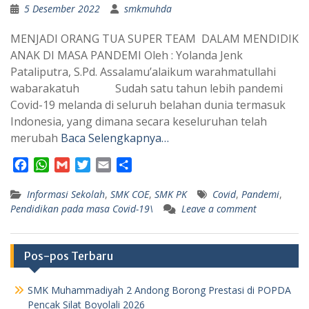
5 Desember 2022
smkmuhda
MENJADI ORANG TUA SUPER TEAM DALAM MENDIDIK
ANAK DI MASA PANDEMI Oleh : Yolanda Jenk
Pataliputra, S.Pd. Assalamu’alaikum warahmatullahi
wabarakatuh Sudah satu tahun lebih pandemi
Covid-19 melanda di seluruh belahan dunia termasuk
Indonesia, yang dimana secara keseluruhan telah
merubah
Baca Selengkapnya…
F
W
G
T
E
S
a
h
m
w
m
h
Informasi Sekolah
c
a
a
i
,
SMK COE
a
a
,
SMK PK
Covid
,
Pandemi
,
Pendidikan pada masa Covid-19\
Leave a comment
e
t
i
t
i
r
b
s
l
t
l
e
o
A
e
o
p
r
Pos-pos Terbaru
k
p
SMK Muhammadiyah 2 Andong Borong Prestasi di POPDA
Pencak Silat Boyolali 2026