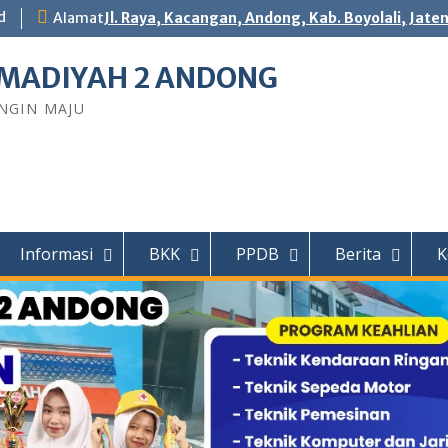
d
Alamat
Jl. Raya, Kacangan, Andong, Kab. Boyolali, Jate
ADIYAH 2 ANDONG
NGIN MAJU
Informasi
BKK
PPDB
Berita
K