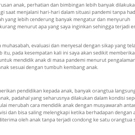
rusan anak, perhatian dan bimbingan lebih banyak dilakuka
agi saat menjalani hari-hari dalam situasi pandemi tanpa ha
ayah yang lebih cenderung banyak mengatur dan menyuruh
kurang menurut apa yang saya inginkan sehingga terjadi e
uhasabah, evaluasi dan menyesal dengan sikap yang tela
 itu, pada kesempatan kali ini saya akan sedikit memberika
ntuk mendidik anak di masa pandemi menurut pengalama
n anak sesuai dengan tumbuh kembang anak.
mberikan pendidikan kepada anak, banyak orangtua langsun
ak, padahal yang seharusnya dilakukan dalam kondisi seper
lai merubah cara mendidik anak dengan musyawarah anta
 visi dan bisa saling melengkapi ketika berhadapan dengan 
terima oleh anak tanpa terjadi condong ke satu orangtua s