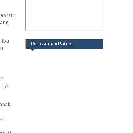
n istri
rang
 ibu
Perusahaan Patner
an
uh
tinya
anak,
ut
ndiri