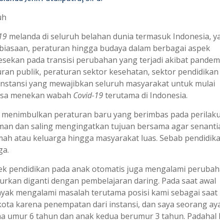
uh
19
melanda di seluruh belahan dunia termasuk Indonesia, y
biasaan, peraturan hingga budaya dalam berbagai aspek
esekan pada transisi perubahan yang terjadi akibat pandemi 
uran publik, peraturan sektor kesehatan, sektor pendidikan
instansi yang mewajibkan seluruh masyarakat untuk mulai
bisa menekan wabah
Covid-19
terutama di Indonesia.
menimbulkan peraturan baru yang berimbas pada perilak
an dan saling mengingatkan tujuan bersama agar senanti
umah atau keluarga hingga masyarakat luas. Sebab pendidik
ga.
 pendidikan pada anak otomatis juga mengalami peruba
burkan diganti dengan pembelajaran daring. Pada saat awal
nyak mengalami masalah terutama posisi kami sebagai saat 
r kota karena penempatan dari instansi, dan saya seorang ay
ma umur 6 tahun dan anak kedua berumur 3 tahun. Padahal 