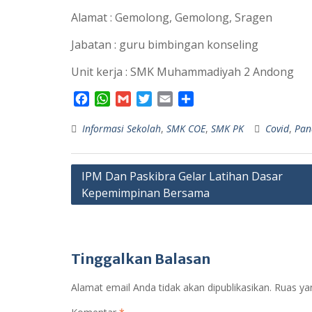
Alamat : Gemolong, Gemolong, Sragen
Jabatan : guru bimbingan konseling
Unit kerja : SMK Muhammadiyah 2 Andong
F
W
G
T
E
S
a
h
m
w
m
h
Informasi Sekolah
c
a
a
i
,
SMK COE
a
a
,
SMK PK
Covid
,
Pan
e
t
i
t
i
r
b
s
l
t
l
e
Navigasi
o
A
e
IPM Dan Paskibra Gelar Latihan Dasar
o
p
r
Kepemimpinan Bersama
pos
k
p
Tinggalkan Balasan
Alamat email Anda tidak akan dipublikasikan.
Ruas ya