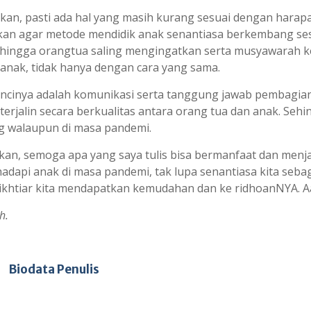
ukan, pasti ada hal yang masih kurang sesuai dengan harap
kukan agar metode mendidik anak senantiasa berkembang se
ehingga orangtua saling mengingatkan serta musyawarah k
anak, tidak hanya dengan cara yang sama.
ncinya adalah komunikasi serta tanggung jawab pembagia
terjalin secara berkualitas antara orang tua dan anak. Seh
ng walaupun di masa pandemi.
n, semoga apa yang saya tulis bisa bermanfaat dan menja
adapi anak di masa pandemi, tak lupa senantiasa kita seba
ikhtiar kita mendapatkan kemudahan dan ke ridhoanNYA. A
h.
 TEAM
DALAM MENDIDIK ANAK DI MASA PANDEMI
Biodata Penulis