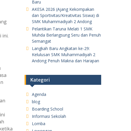
Baru
AKESA 2026 (Ajang Kekompakan
dan Sportivitas/Kreativitas Siswa) di
ang
SMK Muhammadiyah 2 Andong
Pelantikan Taruna Melati 1 SMK
Muhda Berlangsung Seru dan Penuh
ini.
Semangat
Langkah Baru Angkatan ke-29:
Kelulusan SMK Muhammadiyah 2
Andong Penuh Makna dan Harapan
u
asa
Kategori
an
Agenda
han
blog
Boarding School
ini
Informasi Sekolah
ah
Lomba
ketika
Lowongan