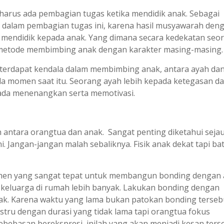
 harus ada pembagian tugas ketika mendidik anak. Sebagai
 dalam pembagian tugas ini, karena hasil musyawarah denga
mendidik kepada anak. Yang dimana secara kedekatan seo
a metode membimbing anak dengan karakter masing-masing.
 terdapat kendala dalam membimbing anak, antara ayah dan
a momen saat itu. Seorang ayah lebih kepada ketegasan d
pada menenangkan serta memotivasi.
n antara orangtua dan anak. Sangat penting diketahui seja
i. Jangan-jangan malah sebaliknya. Fisik anak dekat tapi ba
momen yang sangat tepat untuk membangun bonding dengan 
eluarga di rumah lebih banyak. Lakukan bonding dengan
ak. Karena waktu yang lama bukan patokan bonding terseb
stru dengan durasi yang tidak lama tapi orangtua fokus
ebasan berekspresi, inilah yang akan menjadi kesan terse