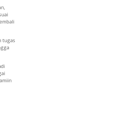
an,
suai
embali
n tugas
ingga
di
gai
amiin