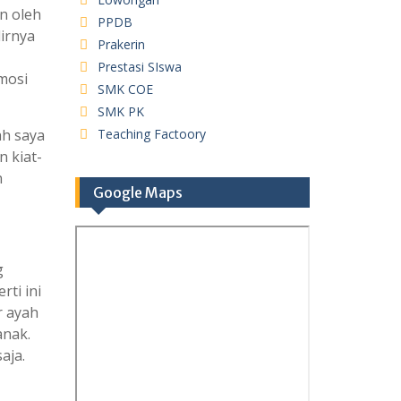
n oleh
PPDB
dirnya
Prakerin
Prestasi SIswa
mosi
SMK COE
SMK PK
h saya
Teaching Factoory
n kiat-
n
Google Maps
g
ti ini
r ayah
anak.
aja.