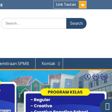
ng
Link Tautan
Search
for:
emitraan SPMB
Kontak