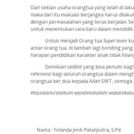
Dari sekian usaha orangtua yang telah di lak
maka dari itu evaluasi berjangka harus dila
dengan permasalahan yang terus berjalan. S
untuk menentukan cara baru dalam mendidik 
Untuk menjadi Orang tua
Super team
ku
antar orang tua, di tambah lagi bonding yang 
harapan pendidikan karakter anak tidak hila
Demikian sedikit yang bisa penulis bagika
referensi bagi seluruh orangtua dalam mengh
orangtua ber doa kepada Allah SWT, semoga 
Wassalamu’alaikum warahmatullahi wabarakatu
MENJADI ORANG TUA
SUPER
Nama : Yolanda Jenk Pataliputra, S.Pd.