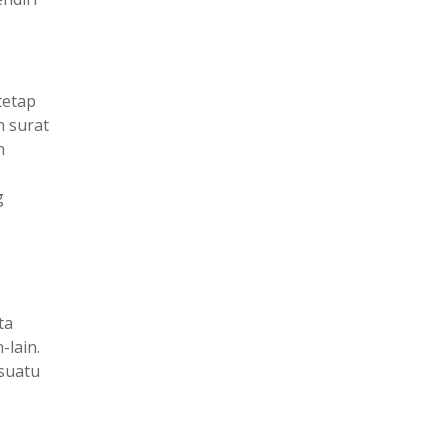
tetap
n surat
n
g
ta
-lain.
suatu