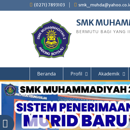
Skip
(0271) 7893103
smk_muhda@yahoo.co.i
to
content
SMK MUHAMM
BERMUTU BAGI YANG I
Beranda
Profil
Akademik