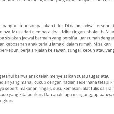
i bangun tidur sampai akan tidur. Di dalam jadwal tersebut 
m nya. Mulai dari membaca doa, dzikir ringan, sholat, hafala
upa sisipkan jadwal bermain yang bersifat luar rumah denga
an kebosanan anak terlalu lama di dalam rumah. Misalkan
erkebun, berjalan-jalan ke sawah, sungai, kebun atau yan
getahui bahwa anak telah menyelasikan suatu tugas atau
hadiah yang mahal, cukup dengan hadiah sederhana tetapi ki
 seperti makanan ringan, susu kemasan, alat tulis dan lain
 kado yang kita berikan. Dan anak juga menganggap bahwa 
angkan.