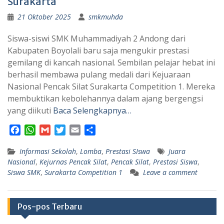
Surakarta
21 Oktober 2025
smkmuhda
Siswa-siswi SMK Muhammadiyah 2 Andong dari
Kabupaten Boyolali baru saja mengukir prestasi
gemilang di kancah nasional. Sembilan pelajar hebat ini
berhasil membawa pulang medali dari Kejuaraan
Nasional Pencak Silat Surakarta Competition 1. Mereka
membuktikan kebolehannya dalam ajang bergengsi
yang diikuti
Baca Selengkapnya…
F
W
G
T
E
S
a
h
m
w
m
h
Informasi Sekolah
c
a
a
i
,
Lomba
a
a
,
Prestasi SIswa
Juara
Nasional
,
Kejurnas Pencak Silat
,
Pencak Silat
,
Prestasi Siswa
,
e
t
i
t
i
r
Siswa SMK
,
Surakarta Competition 1
Leave a comment
b
s
l
t
l
e
o
A
e
o
p
r
Pos-pos Terbaru
k
p