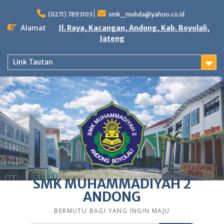
Skip
to
(0271) 7893103
smk_muhda@yahoo.co.id
content
Alamat
Jl. Raya, Kacangan, Andong, Kab. Boyolali,
Jateng
Link Tautan
SMK MUHAMMADIYAH 2
ANDONG
BERMUTU BAGI YANG INGIN MAJU