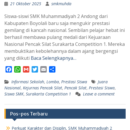
21 Oktober 2025
smkmuhda
Siswa-siswi SMK Muhammadiyah 2 Andong dari
Kabupaten Boyolali baru saja mengukir prestasi
gemilang di kancah nasional. Sembilan pelajar hebat ini
berhasil membawa pulang medali dari Kejuaraan
Nasional Pencak Silat Surakarta Competition 1. Mereka
membuktikan kebolehannya dalam ajang bergengsi
yang diikuti
Baca Selengkapnya…
F
W
G
T
E
S
a
h
m
w
m
h
Informasi Sekolah
c
a
a
i
,
Lomba
a
a
,
Prestasi SIswa
Juara
Nasional
,
Kejurnas Pencak Silat
,
Pencak Silat
,
Prestasi Siswa
,
e
t
i
t
i
r
Siswa SMK
,
Surakarta Competition 1
Leave a comment
b
s
l
t
l
e
o
A
e
o
p
r
Pos-pos Terbaru
k
p
Perkuat Karakter dan Disiplin, SMK Muhammadiyah 2