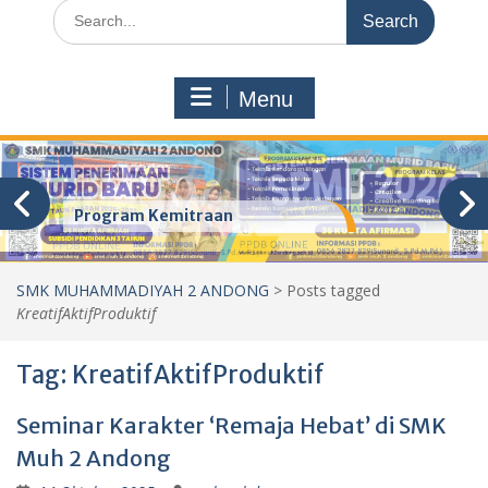
Search
for:
Menu
Program Kemitraan
SMK MUHAMMADIYAH 2 ANDONG
>
Posts tagged
KreatifAktifProduktif
Tag:
KreatifAktifProduktif
Seminar Karakter ‘Remaja Hebat’ di SMK
Muh 2 Andong