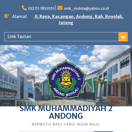
Skip
to
(0271) 7893103
smk_muhda@yahoo.co.id
content
Alamat
Jl. Raya, Kacangan, Andong, Kab. Boyolali,
Jateng
Link Tautan
SMK MUHAMMADIYAH 2
ANDONG
BERMUTU BAGI YANG INGIN MAJU