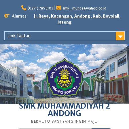
Skip
to
(0271) 7893103
smk_muhda@yahoo.co.id
content
Alamat
Jl. Raya, Kacangan, Andong, Kab. Boyolali,
Jateng
Link Tautan
SMK MUHAMMADIYAH 2
ANDONG
BERMUTU BAGI YANG INGIN MAJU