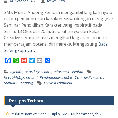
14 Oktober 2025
smkmuhda
SMK Muh 2 Andong kembali mengambil langkah nyata
dalam pembentukan karakter siswa dengan menggelar
Seminar Pendidikan Karakter yang inspiratif pada
Senin, 13 Oktober 2025. Seluruh siswa dari Kelas
Creative secara khusus mengikuti kegiatan ini untuk
mempertajam potensi diri mereka. Mengusung
Baca
Selengkapnya…
F
W
G
T
E
S
a
h
m
w
m
h
Agenda
c
a
,
Boarding School
a
i
a
a
,
Informasi Sekolah
KreatifAktifProduktif
,
PendidikanKarakter
,
SeminarKarakter
,
e
t
i
t
i
r
SMKMuh2Andong
Leave a comment
b
s
l
t
l
e
o
A
e
o
p
r
Pos-pos Terbaru
k
p
Perkuat Karakter dan Disiplin, SMK Muhammadiyah 2