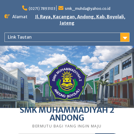
Skip
to
(0271) 7893103
smk_muhda@yahoo.co.id
content
Alamat
Jl. Raya, Kacangan, Andong, Kab. Boyolali,
Jateng
Link Tautan
SMK MUHAMMADIYAH 2
ANDONG
BERMUTU BAGI YANG INGIN MAJU