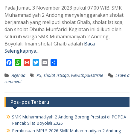
Pada Jumat, 3 November 2023 pukul 07.00 WIB. SMK
Muhammadiyah 2 Andong menyelenggarakan sholat
berjamaah yang meliputi sholat Ghaib, sholat Istisqa,
dan sholat Dhuha Munfarid. Kegiatan ini diikuti oleh
seluruh warga SMK Muhammadiyah 2 Andong,
Boyolali. Imam sholat Ghaib adalah
Baca
Selengkapnya…
F
W
G
T
E
S
a
h
m
w
m
h
Agenda
c
a
a
P5
i
,
sholat istisqa
a
a
,
wewithpalestisne
Leave a
comment
e
t
i
t
i
r
b
s
l
t
l
e
o
A
e
o
p
r
Pos-pos Terbaru
k
p
SMK Muhammadiyah 2 Andong Borong Prestasi di POPDA
Pencak Silat Boyolali 2026
Pembukaan MPLS 2026 SMK Muhammadiyah 2 Andong