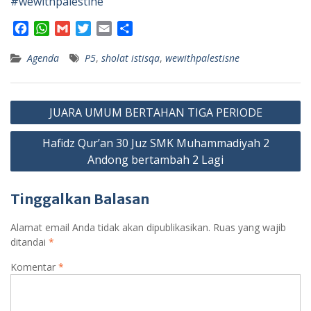
#wewithpalestine
F
W
G
T
E
S
a
h
m
w
m
h
Agenda
c
a
a
P5
i
,
sholat istisqa
a
a
,
wewithpalestisne
e
t
i
t
i
r
b
s
l
t
l
e
Navigasi
o
A
e
JUARA UMUM BERTAHAN TIGA PERIODE
o
p
r
pos
k
p
Hafidz Qur’an 30 Juz SMK Muhammadiyah 2
Andong bertambah 2 Lagi
Tinggalkan Balasan
Alamat email Anda tidak akan dipublikasikan.
Ruas yang wajib
ditandai
*
Komentar
*