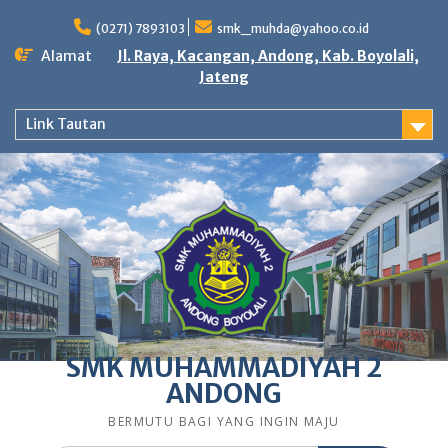
Skip
to
(0271) 7893103
smk_muhda@yahoo.co.id
content
Alamat
Jl. Raya, Kacangan, Andong, Kab. Boyolali,
Jateng
Link Tautan
SMK MUHAMMADIYAH 2
ANDONG
BERMUTU BAGI YANG INGIN MAJU