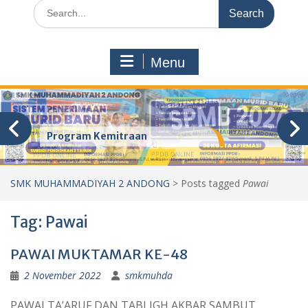
Search
for:
Menu
Program Kemitraan
SMK MUHAMMADIYAH 2 ANDONG
>
Posts tagged
Pawai
Tag:
Pawai
PAWAI MUKTAMAR KE-48
2 November 2022
smkmuhda
PAWAI TA’ARUF DAN TABLIGH AKBAR SAMBUT