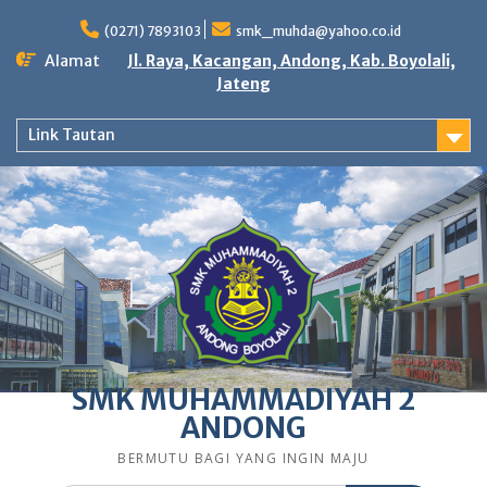
Skip
to
(0271) 7893103
smk_muhda@yahoo.co.id
content
Alamat
Jl. Raya, Kacangan, Andong, Kab. Boyolali,
Jateng
Link Tautan
SMK MUHAMMADIYAH 2
ANDONG
BERMUTU BAGI YANG INGIN MAJU