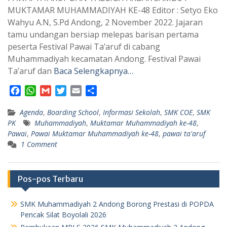
MUKTAMAR MUHAMMADIYAH KE-48 Editor : Setyo Eko
Wahyu A.N, S.Pd Andong, 2 November 2022. Jajaran
tamu undangan bersiap melepas barisan pertama
peserta Festival Pawai Ta’aruf di cabang
Muhammadiyah kecamatan Andong. Festival Pawai
Ta’aruf dan
Baca Selengkapnya…
F
W
G
T
E
S
a
h
m
w
m
h
Agenda
c
a
,
Boarding School
a
i
a
a
,
Informasi Sekolah
,
SMK COE
,
SMK
PK
Muhammadiyah
,
Muktamar Muhammadiyah ke-48
,
e
t
i
t
i
r
Pawai
,
Pawai Muktamar Muhammadiyah ke-48
,
pawai ta'aruf
b
s
l
t
l
e
1 Comment
o
A
e
o
p
r
k
p
Pos-pos Terbaru
SMK Muhammadiyah 2 Andong Borong Prestasi di POPDA
Pencak Silat Boyolali 2026