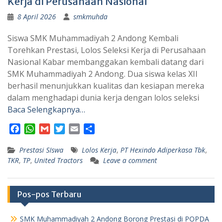
Kerja di Perusahaan Nasional
8 April 2026
smkmuhda
Siswa SMK Muhammadiyah 2 Andong Kembali
Torehkan Prestasi, Lolos Seleksi Kerja di Perusahaan
Nasional Kabar membanggakan kembali datang dari
SMK Muhammadiyah 2 Andong. Dua siswa kelas XII
berhasil menunjukkan kualitas dan kesiapan mereka
dalam menghadapi dunia kerja dengan lolos seleksi
Baca Selengkapnya…
F
W
G
T
E
S
a
h
m
w
m
h
Prestasi SIswa
c
a
a
i
a
Lolos Kerja
a
,
PT Hexindo Adiperkasa Tbk
,
TKR
,
TP
,
United Tractors
Leave a comment
e
t
i
t
i
r
b
s
l
t
l
e
o
A
e
o
p
r
Pos-pos Terbaru
k
p
SMK Muhammadiyah 2 Andong Borong Prestasi di POPDA