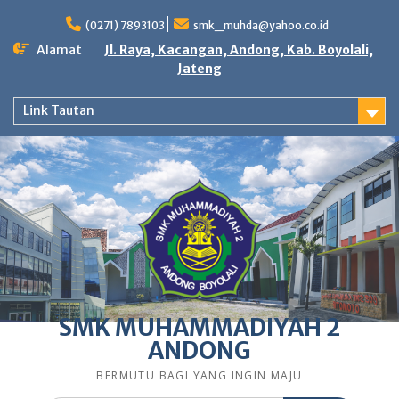
Skip
to
(0271) 7893103
smk_muhda@yahoo.co.id
content
Alamat
Jl. Raya, Kacangan, Andong, Kab. Boyolali,
Jateng
Link Tautan
SMK MUHAMMADIYAH 2
ANDONG
BERMUTU BAGI YANG INGIN MAJU