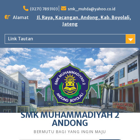
Skip
to
(0271) 7893103
smk_muhda@yahoo.co.id
content
Alamat
Jl. Raya, Kacangan, Andong, Kab. Boyolali,
Jateng
Link Tautan
SMK MUHAMMADIYAH 2
ANDONG
BERMUTU BAGI YANG INGIN MAJU