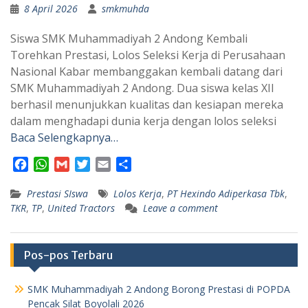
8 April 2026
smkmuhda
Siswa SMK Muhammadiyah 2 Andong Kembali
Torehkan Prestasi, Lolos Seleksi Kerja di Perusahaan
Nasional Kabar membanggakan kembali datang dari
SMK Muhammadiyah 2 Andong. Dua siswa kelas XII
berhasil menunjukkan kualitas dan kesiapan mereka
dalam menghadapi dunia kerja dengan lolos seleksi
Baca Selengkapnya…
F
W
G
T
E
S
a
h
m
w
m
h
Prestasi SIswa
c
a
a
i
a
Lolos Kerja
a
,
PT Hexindo Adiperkasa Tbk
,
TKR
,
TP
,
United Tractors
Leave a comment
e
t
i
t
i
r
b
s
l
t
l
e
o
A
e
o
p
r
Pos-pos Terbaru
k
p
SMK Muhammadiyah 2 Andong Borong Prestasi di POPDA
Pencak Silat Boyolali 2026