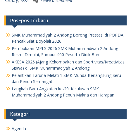
Factory
,
TEFA
Leave a comment
e
t
i
t
i
r
b
s
l
t
l
e
o
A
e
o
p
r
Pos-pos Terbaru
k
p
SMK Muhammadiyah 2 Andong Borong Prestasi di POPDA
Pencak Silat Boyolali 2026
Pembukaan MPLS 2026 SMK Muhammadiyah 2 Andong
Resmi Dimulai, Sambut 400 Peserta Didik Baru
AKESA 2026 (Ajang Kekompakan dan Sportivitas/Kreativitas
Siswa) di SMK Muhammadiyah 2 Andong
Pelantikan Taruna Melati 1 SMK Muhda Berlangsung Seru
dan Penuh Semangat
Langkah Baru Angkatan ke-29: Kelulusan SMK
Muhammadiyah 2 Andong Penuh Makna dan Harapan
Kategori
Agenda