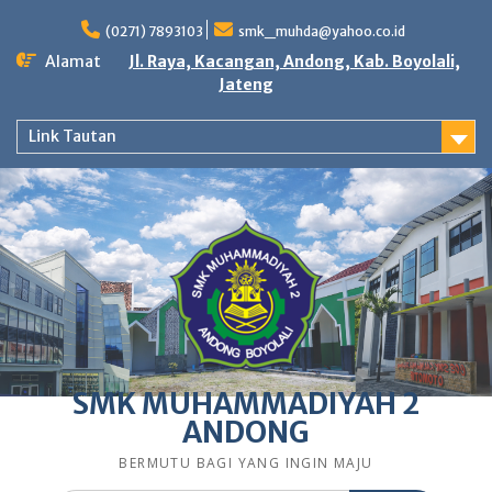
Skip
to
(0271) 7893103
smk_muhda@yahoo.co.id
content
Alamat
Jl. Raya, Kacangan, Andong, Kab. Boyolali,
Jateng
Link Tautan
SMK MUHAMMADIYAH 2
ANDONG
BERMUTU BAGI YANG INGIN MAJU