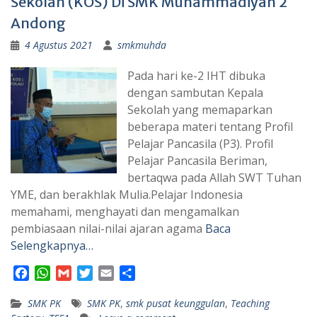
Sekolah (KOS) Di SMK Muhammadiyah 2
Andong
4 Agustus 2021
smkmuhda
Pada hari ke-2 IHT dibuka
dengan sambutan Kepala
Sekolah yang memaparkan
beberapa materi tentang Profil
Pelajar Pancasila (P3). Profil
Pelajar Pancasila Beriman,
bertaqwa pada Allah SWT Tuhan
YME, dan berakhlak Mulia.Pelajar Indonesia
memahami, menghayati dan mengamalkan
pembiasaan nilai-nilai ajaran agama
Baca
Selengkapnya…
F
W
G
T
E
S
a
h
m
w
m
h
SMK PK
c
a
a
SMK PK
i
a
,
smk pusat keunggulan
a
,
Teaching