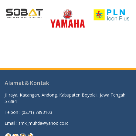
Alamat & Kontak
Jl. raya, Kacangan, Andong, Kabupaten Boyolali, Jawa Tengah
57384
Telpon :
(0271) 7893103
Email : smk_muhda@yahoo.co.id
Facebook
YouTube
Instagram
TikTok