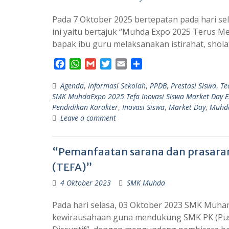
Pada 7 Oktober 2025 bertepatan pada hari sel
ini yaitu bertajuk “Muhda Expo 2025 Terus Men
bapak ibu guru melaksanakan istirahat, shol
F
W
G
T
E
S
a
h
m
w
m
h
Agenda
c
a
,
Informasi Sekolah
a
i
a
a
,
PPDB
,
Prestasi SIswa
,
Te
SMK MuhdaExpo 2025 Tefa Inovasi Siswa Market Day Ex
e
t
i
t
i
r
Pendidikan Karakter
,
Inovasi Siswa
,
Market Day
,
Muhda
b
s
l
t
l
e
Leave a comment
o
A
e
o
p
r
k
p
“Pemanfaatan sarana dan prasara
(TEFA)”
4 Oktober 2023
SMK Muhda
Pada hari selasa, 03 Oktober 2023 SMK Muh
kewirausahaan guna mendukung SMK PK (Pusa