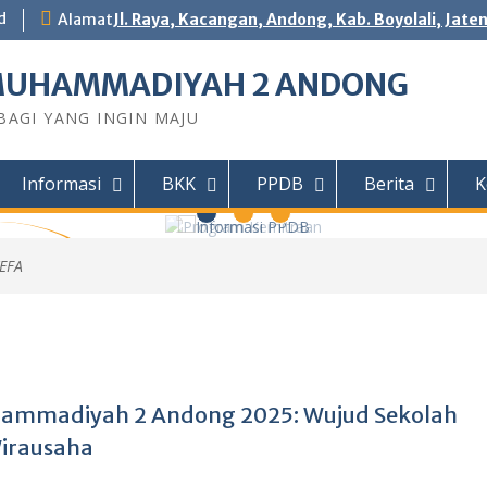
d
Alamat
Jl. Raya, Kacangan, Andong, Kab. Boyolali, Jate
MUHAMMADIYAH 2 ANDONG
AGI YANG INGIN MAJU
Informasi
BKK
PPDB
Berita
K
EFA
 Andong
DY Teknik
Motor (TSM)
r Jaingan
IHAN...
ammadiyah 2 Andong 2025: Wujud Sekolah
Wirausaha