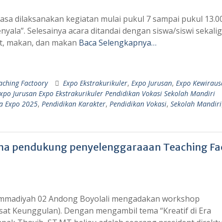
asa dilaksanakan kegiatan mulai pukul 7 sampai pukul 13.00
yala”. Selesainya acara ditandai dengan siswa/siswi sekali
at, makan, dan makan
Baca Selengkapnya…
aching Factoory
Expo Ekstrakurikuler
,
Expo Jurusan
,
Expo Kewirau
po Jurusan Expo Ekstrakurikuler Pendidikan Vokasi Sekolah Mandiri
 Expo 2025
,
Pendidikan Karakter
,
Pendidikan Vokasi
,
Sekolah Mandiri
na pendukung penyelenggaraaan Teaching Fa
ammadiyah 02 Andong Boyolali mengadakan workshop
t Keunggulan). Dengan mengambil tema “Kreatif di Era