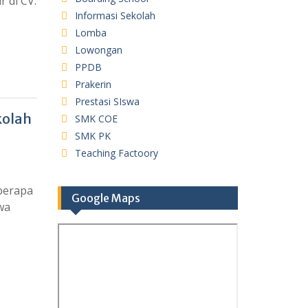
 di CV.
Informasi Sekolah
Lomba
Lowongan
PPDB
Prakerin
Prestasi SIswa
kolah
SMK COE
SMK PK
Teaching Factoory
berapa
Google Maps
qwa