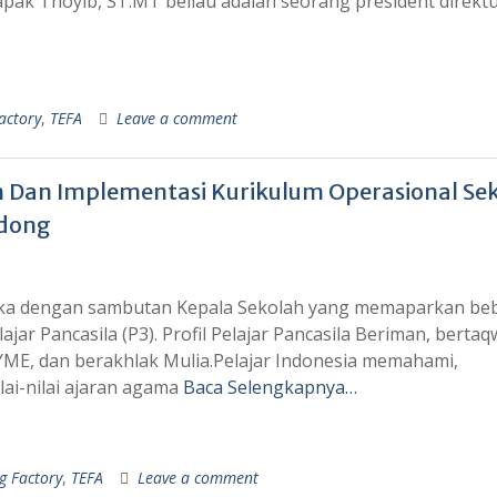
ak Thoyib, ST.MT beliau adalah seorang president direktur
actory
,
TEFA
Leave a comment
n Dan Implementasi Kurikulum Operasional Se
dong
buka dengan sambutan Kepala Sekolah yang memaparkan be
lajar Pancasila (P3). Profil Pelajar Pancasila Beriman, berta
ME, dan berakhlak Mulia.Pelajar Indonesia memahami,
ai-nilai ajaran agama
Baca Selengkapnya…
g Factory
,
TEFA
Leave a comment