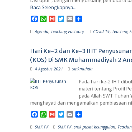
Disruptif”, dengan mengundang pembicara bap
Baca Selengkapnya…
F
W
G
T
E
S
a
h
m
w
m
h
Agenda
c
a
,
Teaching Factoory
a
i
a
a
COvid-19
,
Teaching F
e
t
i
t
i
r
b
s
l
t
l
e
Hari Ke-2 dan Ke-3 IHT Penyusuna
o
A
e
o
p
r
(KOS) Di SMK Muhammadiyah 2 An
k
p
4 Agustus 2021
smkmuhda
Pada hari ke-2 IHT di
materi tentang Profil Pe
pada Allah SWT Tuhan Y
menghayati dan mengamalkan pembiasaan nil
F
W
G
T
E
S
a
h
m
w
m
h
SMK PK
c
a
a
SMK PK
i
,
a
smk pusat keunggulan
a
,
Teachin