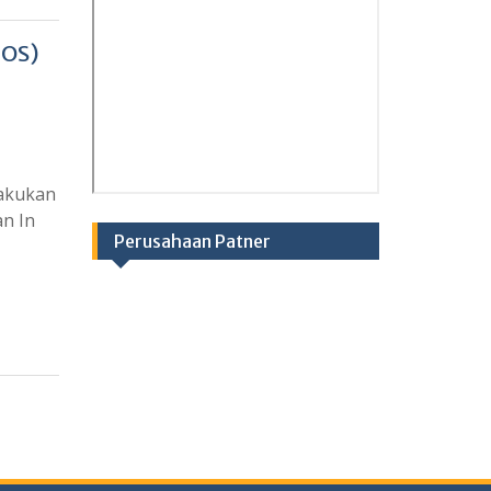
KOS)
lakukan
an In
Perusahaan Patner