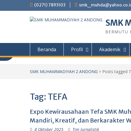
Skip
(0271) 7893103
smk_muhda@yahoo.co.i
to
content
SMK 
BERMUTU B
Beranda
Profil
Akademik
Informasi PPDB
SMK MUHAMMADIYAH 2 ANDONG
>
Posts tagged
T
Informasi PPDB SMK Muhammadiyah 2
Tahun ajaran 2026/2027 PROGRAM STU
Tag:
TEFA
Kendaraan Ringan (TKR) Teknik Sepeda 
Teknik Permesinan (TP) Teknik Kompute
(TKJ) Desain Komunikasi Visual (DKV) PIL
Expo Kewirausahaan Tefa SMK Muh
Mandiri, Kreatif, dan Berkarakter 
8 Oktober 2025
Tim Jurnalistik