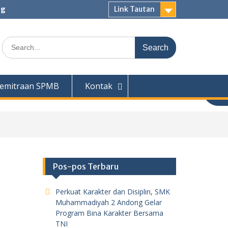
ng
Link Tautan
Search
for:
emitraan SPMB
Kontak
Pos-pos Terbaru
Perkuat Karakter dan Disiplin, SMK
Muhammadiyah 2 Andong Gelar
Program Bina Karakter Bersama
TNI