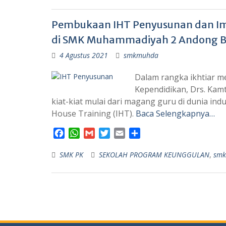
e
t
i
t
i
r
b
s
l
t
l
e
Pembukaan IHT Penyusunan dan Imp
o
A
e
o
p
r
di SMK Muhammadiyah 2 Andong Bo
k
p
4 Agustus 2021
smkmuhda
Dalam rangka ikhtiar 
Kependidikan, Drs. Kam
kiat-kiat mulai dari magang guru di dunia ind
House Training (IHT).
Baca Selengkapnya…
F
W
G
T
E
S
a
h
m
w
m
h
SMK PK
c
a
a
SEKOLAH PROGRAM KEUNGGULAN
i
a
a
,
smk
e
t
i
t
i
r
b
s
l
t
l
e
o
A
e
o
p
r
k
p