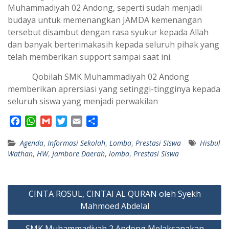
Muhammadiyah 02 Andong, seperti sudah menjadi
budaya untuk memenangkan JAMDA kemenangan
tersebut disambut dengan rasa syukur kepada Allah
dan banyak berterimakasih kepada seluruh pihak yang
telah memberikan support sampai saat ini.
Qobilah SMK Muhammadiyah 02 Andong
memberikan aprersiasi yang setinggi-tingginya kepada
seluruh siswa yang menjadi perwakilan
F
W
G
T
E
S
a
h
m
w
m
h
Agenda
c
a
,
Informasi Sekolah
a
i
a
a
,
Lomba
,
Prestasi SIswa
Hisbul
Wathan
,
HW
,
Jambore Daerah
,
lomba
,
Prestasi Siswa
e
t
i
t
i
r
b
s
l
t
l
e
o
A
e
Navigasi
o
p
r
CINTA ROSUL, CINTAI AL QURAN oleh Syekh
k
p
pos
Mahmoed Abdelal
SMK Muhammadiyah 2 Andong Melaksanakan