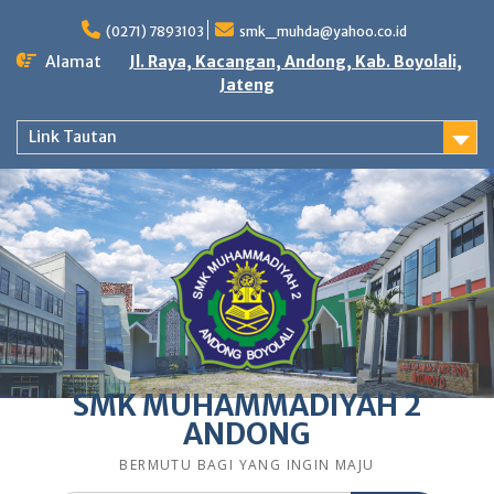
Skip
to
(0271) 7893103
smk_muhda@yahoo.co.id
content
Alamat
Jl. Raya, Kacangan, Andong, Kab. Boyolali,
Jateng
Link Tautan
SMK MUHAMMADIYAH 2
ANDONG
BERMUTU BAGI YANG INGIN MAJU