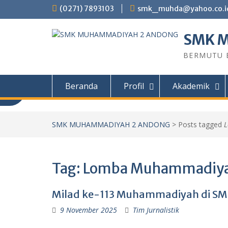
Skip
(0271) 7893103
smk_muhda@yahoo.co.i
to
content
SMK 
BERMUTU B
Beranda
Profil
Akademik
Informasi PPDB
SMK MUHAMMADIYAH 2 ANDONG
>
Posts tagged
Informasi PPDB SMK Muhammadiyah 2
Tahun ajaran 2026/2027 PROGRAM STU
Tag:
Lomba Muhammadiy
Kendaraan Ringan (TKR) Teknik Sepeda 
Teknik Permesinan (TP) Teknik Kompute
(TKJ) Desain Komunikasi Visual (DKV) PIL
Milad ke-113 Muhammadiyah di S
9 November 2025
Tim Jurnalistik