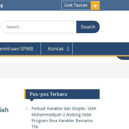
ng
Link Tautan
Search
for:
emitraan SPMB
Kontak
Pos-pos Terbaru
Perkuat Karakter dan Disiplin, SMK
iah
Muhammadiyah 2 Andong Gelar
Program Bina Karakter Bersama
TNI