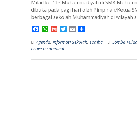
Milad ke-113 Muhammadiyah di SMK Muhamma
dibuka pada pagi hari oleh Pimpinan/Ketua SM
berbagai sekolah Muhammadiyah di wilayah se
F
W
G
T
E
S
a
h
m
w
m
h
Agenda
c
a
,
Informasi Sekolah
a
i
a
a
,
Lomba
Lomba Mila
Leave a comment
e
t
i
t
i
r
b
s
l
t
l
e
o
A
e
o
p
r
k
p