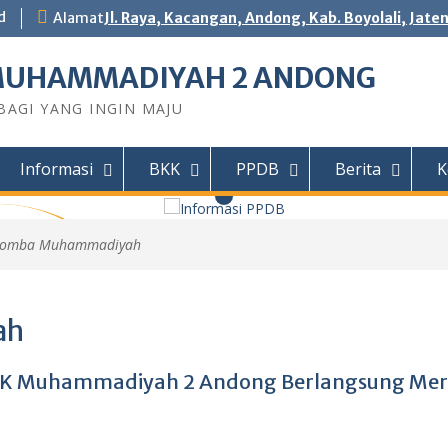
d
Alamat
Jl. Raya, Kacangan, Andong, Kab. Boyolali, Jate
MUHAMMADIYAH 2 ANDONG
AGI YANG INGIN MAJU
Informasi
BKK
PPDB
Berita
K
Lomba Muhammadiyah
 Andong
DY Teknik
ah
Motor (TSM)
r Jaingan
IHAN...
MK Muhammadiyah 2 Andong Berlangsung Mer