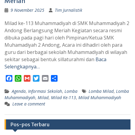
Meriah
9 November 2025
Tim Jurnalistik
Milad ke-113 Muhammadiyah di SMK Muhammadiyah 2
Andong Berlangsung Meriah Kegiatan secara resmi
dibuka pada pagi hari oleh Pimpinan/Ketua SMK
Muhamadiyah 2 Andong, Acara ini dihadiri oleh para
guru dari berbagai sekolah Muhammadiyah di wilayah
sekitar sebagai bentuk sillaturahmi dan
Baca
Selengkapnya…
F
W
G
T
E
S
a
h
m
w
m
h
Agenda
c
a
,
Informasi Sekolah
a
i
a
a
,
Lomba
Lomba Milad
,
Lomba
Muhammadiyah
,
Milad
,
Milad Ke-113
,
Milad Muhammadiyah
e
t
i
t
i
r
Leave a comment
b
s
l
t
l
e
o
A
e
o
p
r
Pos-pos Terbaru
k
p