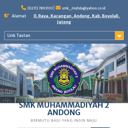
Skip
to
(0271) 7893103
smk_muhda@yahoo.co.id
content
Alamat
Jl. Raya, Kacangan, Andong, Kab. Boyolali,
Jateng
Link Tautan
SMK MUHAMMADIYAH 2
ANDONG
BERMUTU BAGI YANG INGIN MAJU