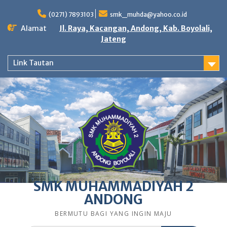
Skip
to
(0271) 7893103
smk_muhda@yahoo.co.id
content
Alamat
Jl. Raya, Kacangan, Andong, Kab. Boyolali,
Jateng
Link Tautan
SMK MUHAMMADIYAH 2
ANDONG
BERMUTU BAGI YANG INGIN MAJU