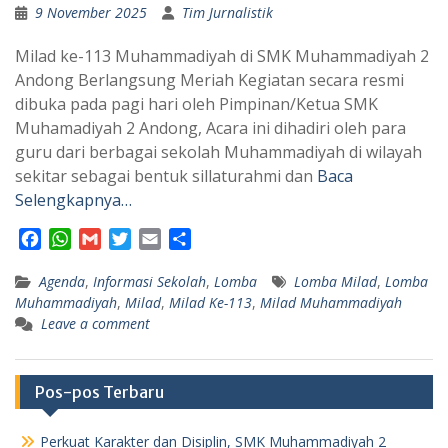
9 November 2025
Tim Jurnalistik
Milad ke-113 Muhammadiyah di SMK Muhammadiyah 2
Andong Berlangsung Meriah Kegiatan secara resmi
dibuka pada pagi hari oleh Pimpinan/Ketua SMK
Muhamadiyah 2 Andong, Acara ini dihadiri oleh para
guru dari berbagai sekolah Muhammadiyah di wilayah
sekitar sebagai bentuk sillaturahmi dan
Baca
Selengkapnya…
F
W
G
T
E
S
a
h
m
w
m
h
Agenda
c
a
,
Informasi Sekolah
a
i
a
a
,
Lomba
Lomba Milad
,
Lomba
Muhammadiyah
,
Milad
,
Milad Ke-113
,
Milad Muhammadiyah
e
t
i
t
i
r
Leave a comment
b
s
l
t
l
e
o
A
e
o
p
r
Pos-pos Terbaru
k
p
Perkuat Karakter dan Disiplin, SMK Muhammadiyah 2