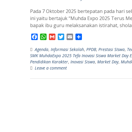
Pada 7 Oktober 2025 bertepatan pada hari sel
ini yaitu bertajuk “Muhda Expo 2025 Terus Men
bapak ibu guru melaksanakan istirahat, shol
F
W
G
T
E
S
a
h
m
w
m
h
Agenda
c
a
,
Informasi Sekolah
a
i
a
a
,
PPDB
,
Prestasi SIswa
,
Te
SMK MuhdaExpo 2025 Tefa Inovasi Siswa Market Day Ex
e
t
i
t
i
r
Pendidikan Karakter
,
Inovasi Siswa
,
Market Day
,
Muhda
b
s
l
t
l
e
Leave a comment
o
A
e
o
p
r
k
p