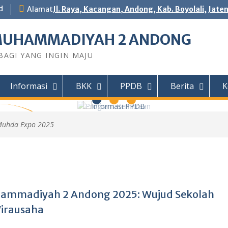
d
Alamat
Jl. Raya, Kacangan, Andong, Kab. Boyolali, Jate
MUHAMMADIYAH 2 ANDONG
AGI YANG INGIN MAJU
Informasi
BKK
PPDB
Berita
K
uhda Expo 2025
 Andong
DY Teknik
Motor (TSM)
r Jaingan
IHAN...
ammadiyah 2 Andong 2025: Wujud Sekolah
Wirausaha