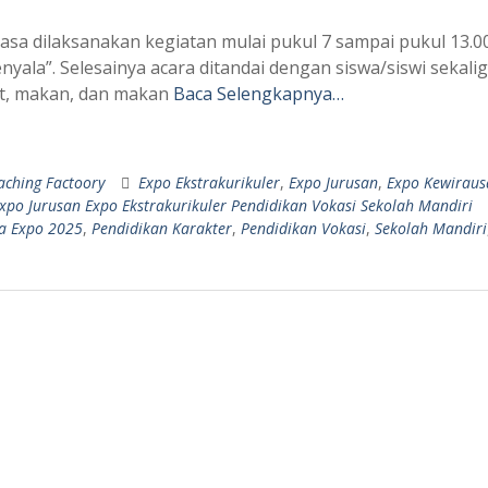
asa dilaksanakan kegiatan mulai pukul 7 sampai pukul 13.00
yala”. Selesainya acara ditandai dengan siswa/siswi sekali
at, makan, dan makan
Baca Selengkapnya…
aching Factoory
Expo Ekstrakurikuler
,
Expo Jurusan
,
Expo Kewirau
po Jurusan Expo Ekstrakurikuler Pendidikan Vokasi Sekolah Mandiri
 Expo 2025
,
Pendidikan Karakter
,
Pendidikan Vokasi
,
Sekolah Mandiri