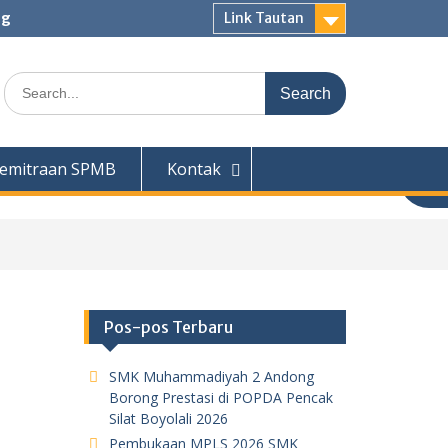
ng
Link Tautan
Search
for:
emitraan SPMB
Kontak
Pos-pos Terbaru
SMK Muhammadiyah 2 Andong
Borong Prestasi di POPDA Pencak
Silat Boyolali 2026
Pembukaan MPLS 2026 SMK