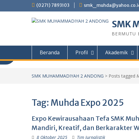
Skip
(0271) 7893103
smk_muhda@yahoo.co.i
to
content
SMK 
BERMUTU B
Beranda
Profil
Akademik
Informasi PPDB
SMK MUHAMMADIYAH 2 ANDONG
>
Posts tagged
M
Informasi PPDB SMK Muhammadiyah 2
Tahun ajaran 2026/2027 PROGRAM STU
Tag:
Muhda Expo 2025
Kendaraan Ringan (TKR) Teknik Sepeda 
Teknik Permesinan (TP) Teknik Kompute
(TKJ) Desain Komunikasi Visual (DKV) PIL
Expo Kewirausahaan Tefa SMK Muh
Mandiri, Kreatif, dan Berkarakter 
8 Oktober 2025
Tim Jurnalistik