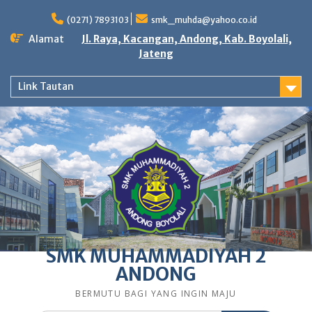
Skip
to
(0271) 7893103
smk_muhda@yahoo.co.id
content
Alamat
Jl. Raya, Kacangan, Andong, Kab. Boyolali,
Jateng
Link Tautan
SMK MUHAMMADIYAH 2
ANDONG
BERMUTU BAGI YANG INGIN MAJU