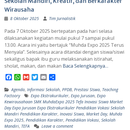
Sekolah Mandiri, Kreatif, dan Berkarakter
Wirausaha
8 Oktober 2025
Tim Jurnalistik
Pada 7 Oktober 2025 bertepatan pada hari selasa
dilaksanakan kegiatan mulai pukul 7 sampai pukul
13.00. Acara ini yaitu bertajuk “Muhda Expo 2025 Terus
Menyala”. Selesainya acara ditandai dengan siswa/siswi
sekaligus bapak ibu guru melaksanakan istirahat,
sholat, makan, dan makan
Baca Selengkapnya…
F
W
G
T
E
S
a
h
m
w
m
h
Agenda
c
a
,
Informasi Sekolah
a
i
a
a
,
PPDB
,
Prestasi SIswa
,
Teaching
Factoory
Expo Ekstrakurikuler
,
Expo Jurusan
,
Expo
e
t
i
t
i
r
Kewirausahaan SMK MuhdaExpo 2025 Tefa Inovasi Siswa Market
b
s
l
t
l
e
Day Expo Jurusan Expo Ekstrakurikuler Pendidikan Vokasi Sekolah
o
A
e
Mandiri Pendidikan Karakter
,
Inovasi Siswa
,
Market Day
,
Muhda
o
p
r
Expo 2025
,
Pendidikan Karakter
,
Pendidikan Vokasi
,
Sekolah
k
p
Mandiri
,
TEFA
Leave a comment