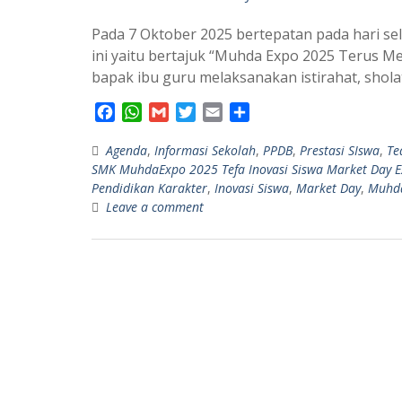
Pada 7 Oktober 2025 bertepatan pada hari sel
ini yaitu bertajuk “Muhda Expo 2025 Terus Men
bapak ibu guru melaksanakan istirahat, shol
F
W
G
T
E
S
a
h
m
w
m
h
Agenda
c
a
,
Informasi Sekolah
a
i
a
a
,
PPDB
,
Prestasi SIswa
,
Te
SMK MuhdaExpo 2025 Tefa Inovasi Siswa Market Day Ex
e
t
i
t
i
r
Pendidikan Karakter
,
Inovasi Siswa
,
Market Day
,
Muhda
b
s
l
t
l
e
Leave a comment
o
A
e
o
p
r
k
p