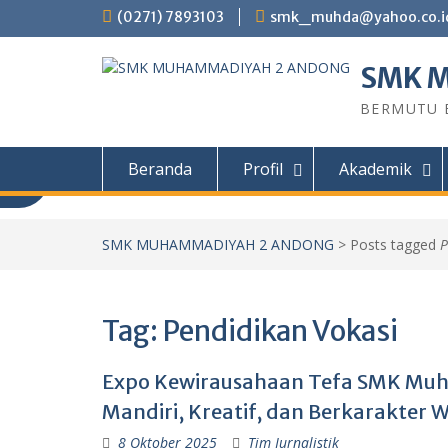
Skip
(0271) 7893103
smk_muhda@yahoo.co.i
to
content
SMK 
BERMUTU B
Beranda
Profil
Akademik
Informasi PPDB
SMK MUHAMMADIYAH 2 ANDONG
>
Posts tagged
P
Informasi PPDB SMK Muhammadiyah 2
Tahun ajaran 2026/2027 PROGRAM STU
Tag:
Pendidikan Vokasi
Kendaraan Ringan (TKR) Teknik Sepeda 
Teknik Permesinan (TP) Teknik Kompute
(TKJ) Desain Komunikasi Visual (DKV) PIL
Expo Kewirausahaan Tefa SMK Muh
Mandiri, Kreatif, dan Berkarakter 
8 Oktober 2025
Tim Jurnalistik