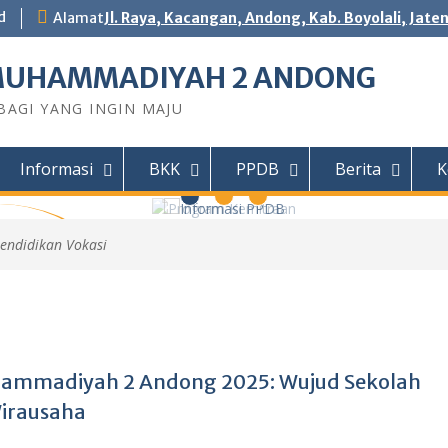
d
Alamat
Jl. Raya, Kacangan, Andong, Kab. Boyolali, Jate
MUHAMMADIYAH 2 ANDONG
AGI YANG INGIN MAJU
Informasi
BKK
PPDB
Berita
K
endidikan Vokasi
 Andong
DY Teknik
Motor (TSM)
r Jaingan
IHAN...
ammadiyah 2 Andong 2025: Wujud Sekolah
Wirausaha