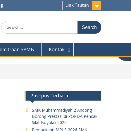
ng
Link Tautan
Search
for:
emitraan SPMB
Kontak
Pos-pos Terbaru
SMK Muhammadiyah 2 Andong
Borong Prestasi di POPDA Pencak
Silat Boyolali 2026
Pembukaan MPLS 2026 SMK