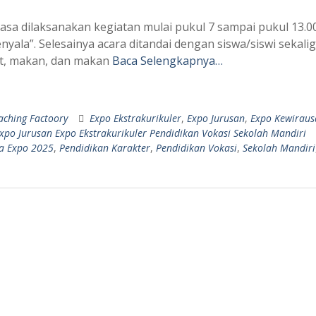
asa dilaksanakan kegiatan mulai pukul 7 sampai pukul 13.00
yala”. Selesainya acara ditandai dengan siswa/siswi sekali
at, makan, dan makan
Baca Selengkapnya…
aching Factoory
Expo Ekstrakurikuler
,
Expo Jurusan
,
Expo Kewirau
po Jurusan Expo Ekstrakurikuler Pendidikan Vokasi Sekolah Mandiri
 Expo 2025
,
Pendidikan Karakter
,
Pendidikan Vokasi
,
Sekolah Mandiri